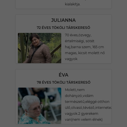
kialakítja.
JULIANNA
72 ÉVES TÖKÖLI TÁRSKERESŐ
70 éves,özvegy,
értelmiségi, sötét
haj,barna szem, 165 cm
magas, kicsit molett nő
vagyok
ÉVA
78 ÉVES TÖKÖLI TÁRSKERESŐ
Molett,nem
dohányzó,vidám
természetű,eléggé otthon
ülő,olvasó,tévéző,internetező
vagyok.2 gyerekem
van(nem velem élnek)