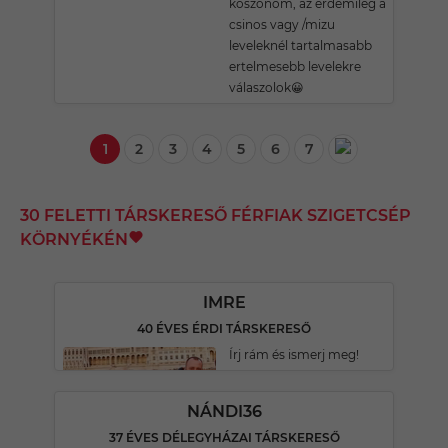
köszönöm, az erdemileg a
csinos vagy /mizu
leveleknél tartalmasabb
ertelmesebb levelekre
válaszolok😀
1
2
3
4
5
6
7
30 FELETTI TÁRSKERESŐ FÉRFIAK SZIGETCSÉP
KÖRNYÉKÉN
IMRE
40 ÉVES ÉRDI TÁRSKERESŐ
Írj rám és ismerj meg!
NÁNDI36
37 ÉVES DÉLEGYHÁZAI TÁRSKERESŐ