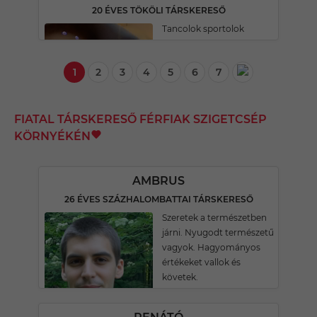
20 ÉVES TÖKÖLI TÁRSKERESŐ
Tancolok sportolok
1
2
3
4
5
6
7
FIATAL TÁRSKERESŐ FÉRFIAK SZIGETCSÉP
KÖRNYÉKÉN
AMBRUS
26 ÉVES SZÁZHALOMBATTAI TÁRSKERESŐ
Szeretek a természetben
járni. Nyugodt természetű
vagyok. Hagyományos
értékeket vallok és
követek.