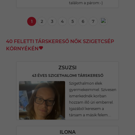
találom a párom:-)
1
2
3
4
5
6
7
40 FELETTI TÁRSKERESŐ NŐK SZIGETCSÉP
KÖRNYÉKÉN
ZSUZSI
43 ÉVES SZIGETHALOMI TÁRSKERESŐ
Szigethalmon élek
gyermekeimmel. Szivesen
ismerkednék korban
hozzam illő úri emberrel.
Igazából keresem a
társam a másik felem….
ILONA