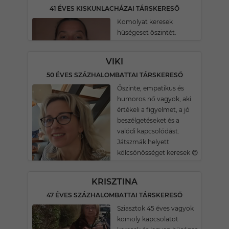
41 ÉVES KISKUNLACHÁZAI TÁRSKERESŐ
Komolyat keresek
hüségeset öszintét.
VIKI
50 ÉVES SZÁZHALOMBATTAI TÁRSKERESŐ
Őszinte, empatikus és
humoros nő vagyok, aki
értékeli a figyelmet, a jó
beszélgetéseket és a
valódi kapcsolódást.
Játszmák helyett
kölcsönösséget keresek 😊
KRISZTINA
47 ÉVES SZÁZHALOMBATTAI TÁRSKERESŐ
Sziasztok 45 éves vagyok
komoly kapcsolatot