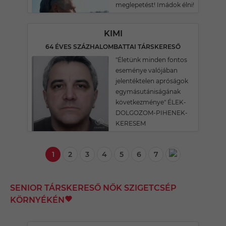
meglepetést! Imádok élni!
KIMI
64 ÉVES SZÁZHALOMBATTAI TÁRSKERESŐ
"Életünk minden fontos
eseménye valójában
jelentéktelen apróságok
egymásutániságának
következménye" ÉLEK-
DOLGOZOM-PIHENEK-
KERESEM
1
2
3
4
5
6
7
SENIOR TÁRSKERESŐ NŐK SZIGETCSÉP
KÖRNYÉKÉN