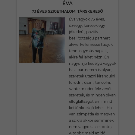
ÉVA
73 ÉVES SZIGETHALOMI TÁRSKERESŐ
Éva vagyok 73 éves,
özvegy, keresek egy
jókedvű , pozitív
beállítottságú partnert
akivel kellemessé tudjuk
tenni egymás napjait,
akire fel lehet nézni.Én
nagyon jó kedélyű vagyok
ha a partnerem is olyan,
szeretek utazni kirándulni
fürödni, úszni, táncolni,
szinte mindenféle zenét
szeretek, és minden olyan
elfoglaltságot ami mind
kettönknek jó lehet . Ha
van szimpátia és megvan
a szikra akkor semminek
nem vagyok az elrontoja.
A többit majd az idő