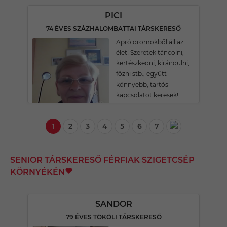
PICI
74 ÉVES SZÁZHALOMBATTAI TÁRSKERESŐ
Apró örömökből áll az
élet! Szeretek táncolni,
kertészkedni, kirándulni,
főzni stb., együtt
könnyebb, tartós
kapcsolatot keresek!
1
2
3
4
5
6
7
SENIOR TÁRSKERESŐ FÉRFIAK SZIGETCSÉP
KÖRNYÉKÉN
SANDOR
79 ÉVES TÖKÖLI TÁRSKERESŐ