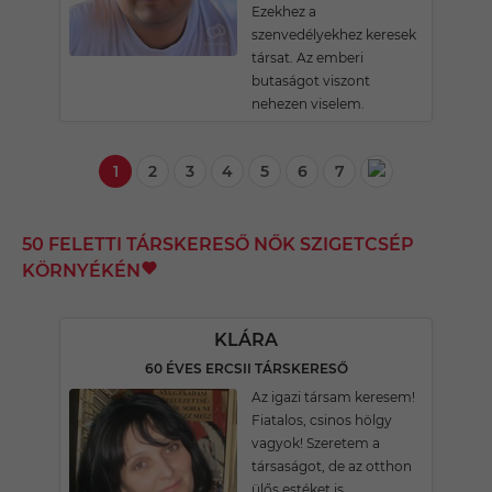
Ezekhez a
szenvedélyekhez keresek
társat. Az emberi
butaságot viszont
nehezen viselem.
1
2
3
4
5
6
7
50 FELETTI TÁRSKERESŐ NŐK SZIGETCSÉP
KÖRNYÉKÉN
KLÁRA
60 ÉVES ERCSII TÁRSKERESŐ
Az igazi társam keresem!
Fiatalos, csinos hölgy
vagyok! Szeretem a
társaságot, de az otthon
ülős estéket is.