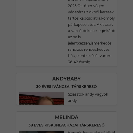
2025 Október végén
végetért.Ez okból keresek
tartós kapcsolatra,komoly
párkapcsolatot. Akit csak
a szex érdekelne leginkább
az ne is
jelentkezzen,ismerkedős
randizós rendes,kedves
fiúk jelentkezését várom
36-42 évesig.
ANDYBABY
30 ÉVES IVÁNCSAI TÁRSKERESŐ
Sziasztok andy vagyok
andy
MELINDA
38 ÉVES KISKUNLACHÁZAI TÁRSKERESŐ
Komoly kapcsolat céljából