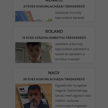
RENÁTÓ
27 ÉVES KISKUNLACHÁZAI TÁRSKERESŐ
Sziasztok! Komoly
kapcsolatot keresek.
ROLAND
19 ÉVES SZÁZHALOMBATTAI TÁRSKERESŐ
szeretem a komoly
kapcsolatot szeretem a
szexet ès szeretem a
erotikus maszást
NAGY
29 ÉVES KISKUNLACHÁZAI TÁRSKERESŐ
Egyedül elö nyugdijas
vagyok. Szeretnek egy
tarsat, mert egydül rossz.
Hobim- autozas
motorozas horgaszas!