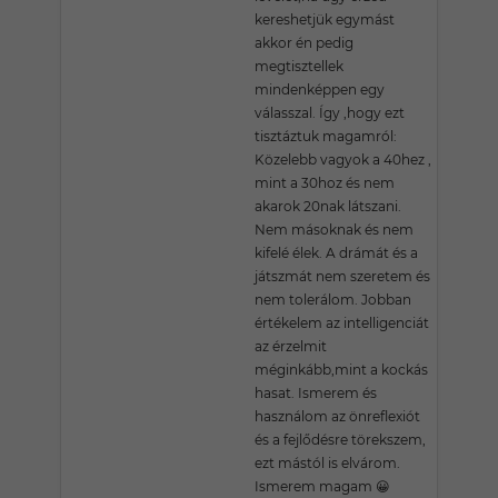
kereshetjük egymást
akkor én pedig
megtisztellek
mindenképpen egy
válasszal. Így ,hogy ezt
tisztáztuk magamról:
Közelebb vagyok a 40hez ,
mint a 30hoz és nem
akarok 20nak látszani.
Nem másoknak és nem
kifelé élek. A drámát és a
játszmát nem szeretem és
nem tolerálom. Jobban
értékelem az intelligenciát
az érzelmit
méginkább,mint a kockás
hasat. Ismerem és
használom az önreflexiót
és a fejlődésre törekszem,
ezt mástól is elvárom.
Ismerem magam 😀