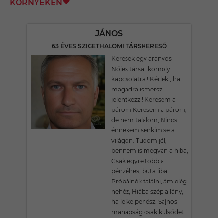
KÖRNYÉKÉN
JÁNOS
63 ÉVES SZIGETHALOMI TÁRSKERESŐ
Keresek egy aranyos
Nőies társat komoly
kapcsolatra ! Kérlek , ha
magadra ismersz
jelentkezz ! Keresem a
párom Keresem a párom,
de nem találom, Nincs
énnekem senkim se a
világon. Tudom jól,
bennem is megvan a hiba,
Csak egyre több a
pénzéhes, buta liba.
Próbálnék találni, ám elég
nehéz, Hiába szép a lány,
ha lelke penész. Sajnos
manapság csak külsődet