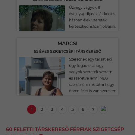
Özvegy vagyok 11
éve,nyugdíjas,saját kertes
házban élek.Szeretek
kertészkedni,főzni,olvasni.
MARCSI
65 ÉVES SZIGETCSÉPI TÁRSKERESŐ
Szeretnék egy társat aki
úgy fogad el ahogy
vagyok szeretek szeretni
és szeretve lenni MEG
szeretném mutatni hogy
ötven felet is van szerelem
1
2
3
4
5
6
7
60 FELETTI TÁRSKERESŐ FÉRFIAK SZIGETCSÉP