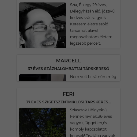
Szia, Én egy 29 éves,
Délegyházán élő, jószívű,
kedves srác vagyok.
Keresem életre szóló
társamat akivel
megoszthatom életem
legszebb perceit.
MARCELL
37 ÉVES SZÁZHALOMBATTAI TÁRSKERESŐ
Nem volt barátnőm még
FERI
37 ÉVES SZIGETSZENTMIKLÓSI TÁRSKERESŐ
Sziasztok Hölgyek:-)
Ferinek hívnak,36-éves
vagyok,független,és
komoly kapcsolatot
keresek! Tisztába vagyok