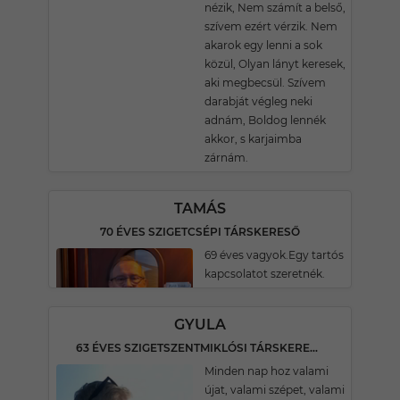
nézik, Nem számít a belső,
szívem ezért vérzik. Nem
akarok egy lenni a sok
közül, Olyan lányt keresek,
aki megbecsül. Szívem
darabját végleg neki
adnám, Boldog lennék
akkor, s karjaimba
zárnám.
TAMÁS
70 ÉVES SZIGETCSÉPI TÁRSKERESŐ
69 éves vagyok.Egy tartós
kapcsolatot szeretnék.
GYULA
63 ÉVES SZIGETSZENTMIKLÓSI TÁRSKERESŐ
Minden nap hoz valami
újat, valami szépet, valami