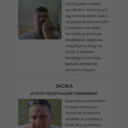
Randizgatás céljábol
lennék fent. Aztán ha jön
egy komoly akkor csak ö
rá szeretnék koncentrálni,
:) szeretem ha valaki
Normális értékrendel
rendelkezik. Írjatok és
meg látjátok hogy be
jövök_e szeretek
beszélgetni társaság
kedvelő embernek
ísmerem magam.
JACIKA
49 ÉVES SZIGETHALOMI TÁRSKERESŐ
Szia Kedves Ismeretlen!
Imádok motorozni,
fotózni és kirándulni,
emellett a rockzene is
közel áll a szívemhez.