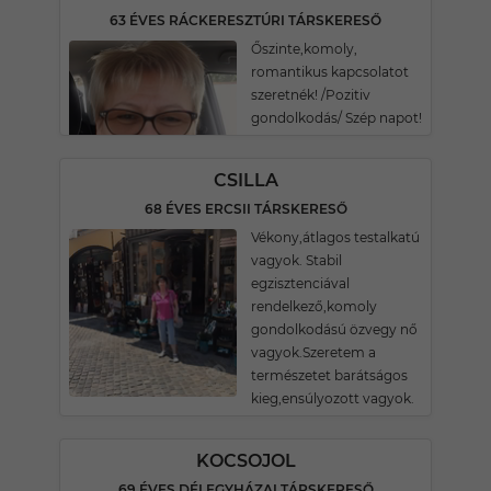
63 ÉVES RÁCKERESZTÚRI TÁRSKERESŐ
Őszinte,komoly,
romantikus kapcsolatot
szeretnék! /Pozitiv
gondolkodás/ Szép napot!
CSILLA
68 ÉVES ERCSII TÁRSKERESŐ
Vékony,átlagos testalkatú
vagyok. Stabil
egzisztenciával
rendelkező,komoly
gondolkodású özvegy nő
vagyok.Szeretem a
természetet barátságos
kieg,ensúlyozott vagyok.
KOCSOJOL
69 ÉVES DÉLEGYHÁZAI TÁRSKERESŐ