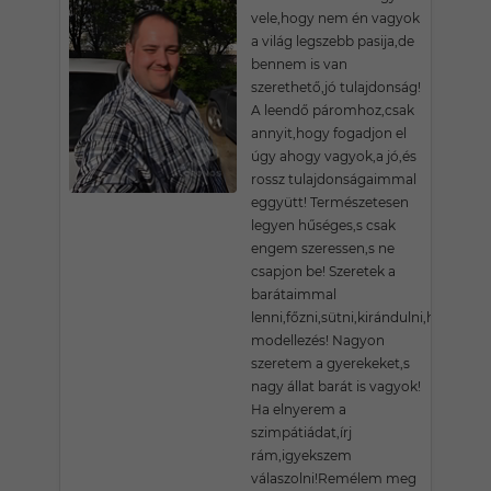
vele,hogy nem én vagyok
a világ legszebb pasija,de
bennem is van
szerethető,jó tulajdonság!
A leendő páromhoz,csak
annyit,hogy fogadjon el
úgy ahogy vagyok,a jó,és
rossz tulajdonságaimmal
eggyütt! Természetesen
legyen hűséges,s csak
engem szeressen,s ne
csapjon be! Szeretek a
barátaimmal
lenni,főzni,sütni,kirándulni,hobbim;
modellezés! Nagyon
szeretem a gyerekeket,s
nagy állat barát is vagyok!
Ha elnyerem a
szimpátiádat,írj
rám,igyekszem
válaszolni!Remélem meg