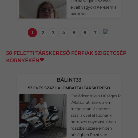
Gizella vagyok 52 éves
elvalt vagyok! Keresem a
páromat
1
2
3
4
5
6
7
50 FELETTI TÁRSKERESŐ FÉRFIAK SZIGETCSÉP
KÖRNYÉKÉN
BÁLINT33
53 ÉVES SZÁZHALOMBATTAI TÁRSKERESŐ
Családcentrikus.Hűséges.Romantik
.Állatbarát. Szeretném
megosztani életemet
azzal akivel el tudnánk
hordozni egymást jöban
rosszban,szerelemben
hűségben.Pozitívan