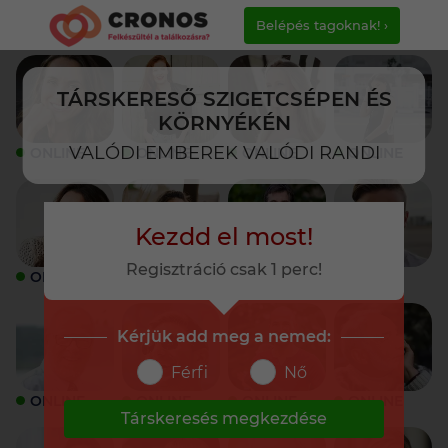
Belépés tagoknak! ›
TÁRSKERESŐ SZIGETCSÉPEN ÉS
KÖRNYÉKÉN
VALÓDI EMBEREK VALÓDI RANDI
ONLINE
ONLINE
ONLINE
ONLINE
Kezdd el most!
Regisztráció csak 1 perc!
ONLINE
ONLINE
ONLINE
ONLINE
Kérjük add meg a nemed:
Férfi
Nő
ONLINE
ONLINE
ONLINE
ONLINE
Társkeresés megkezdése