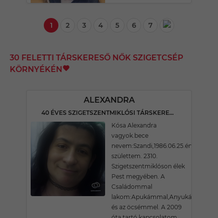
1
2
3
4
5
6
7
30 FELETTI TÁRSKERESŐ NŐK SZIGETCSÉP
KÖRNYÉKÉN
ALEXANDRA
40 ÉVES SZIGETSZENTMIKLÓSI TÁRSKERESŐ
Kósa Alexandra
vagyok.bece
nevem:Szandi,1986.06.25.én
születtem. 2310.
Szigetszentmiklóson élek
Pest megyében. A
Családommal
lakom:Apukámmal,Anyukámmal
és az öcsémmel. A 2009
óta tartó kapcsolatom