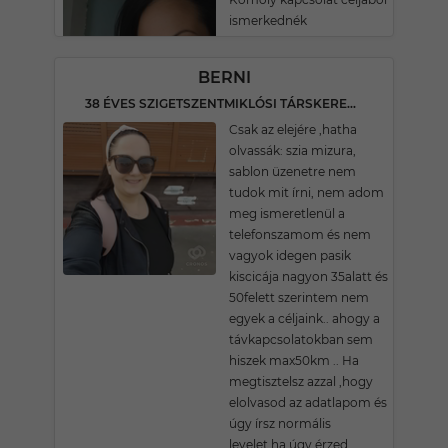
ismerkednék
BERNI
38 ÉVES SZIGETSZENTMIKLÓSI TÁRSKERESŐ
Csak az elejére ,hatha
olvassák: szia mizura,
sablon üzenetre nem
tudok mit írni, nem adom
meg ismeretlenül a
telefonszamom és nem
vagyok idegen pasik
kiscicája nagyon 35alatt és
50felett szerintem nem
egyek a céljaink.. ahogy a
távkapcsolatokban sem
hiszek max50km .. Ha
megtisztelsz azzal ,hogy
elolvasod az adatlapom és
úgy írsz normális
levelet,ha úgy érzed