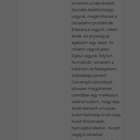
Ismerem a hála érzetét .
Szociális beállítottságú
vagyok, megérintenek a
társadalmi problémák.
Édesanya vagyok, velem
élnek. Az anyaság az
egészem egy része. Itt
nőként vagyok jelen.
Egész vagyok, folyton
formálódó. Ismerem a
határaim és feszegetem.
Szabadság szerető.
Csicsergős szószátyár..,
szivesen megpihenek
csendben egy mellkason.
Valahol tudom , hogy épp
alszik bennem a huszas
éveim bohokás őrült csaja
Kicsit főnixmadár,
hamujából éledve.. Ha ezt
vegig is olvastad