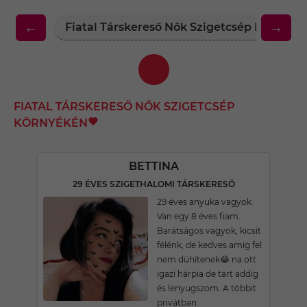
←
→
Fiatal Társkereső Nők Szigetcsép Környék
FIATAL TÁRSKERESŐ NŐK SZIGETCSÉP
KÖRNYÉKÉN
BETTINA
29 ÉVES SZIGETHALOMI TÁRSKERESŐ
29 éves anyuka vagyok.
Van egy 8 éves fiam.
Barátságos vagyok, kicsit
félénk, de kedves amíg fel
nem dühítenek😂 na ott
igazi hárpia de tart addig
és lenyugszom. A többit
privátban.