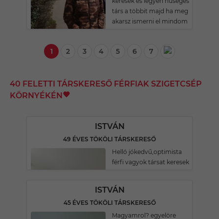
keresek és legyen hüséges
társ a többit majd ha meg
akarsz ismerni el mindom
1
2
3
4
5
6
7
40 FELETTI TÁRSKERESŐ FÉRFIAK SZIGETCSÉP
KÖRNYÉKÉN
ISTVÁN
49 ÉVES TÖKÖLI TÁRSKERESŐ
Helló jókedvű,optimista
férfi vagyok társat keresek
ISTVÁN
45 ÉVES TÖKÖLI TÁRSKERESŐ
Magyamrol? egyelöre