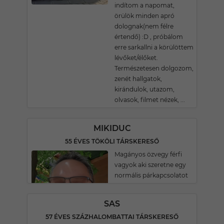
indítom a napomat,
örülök minden apró
dolognak(nem félre
értendő) :D , próbálom
erre sarkallni a körülöttem
lévőket/élőket.
Természetesen dolgozom,
zenét hallgatok,
kirándulok, utazom,
olvasok, filmet nézek, ...
MIKIDUC
55 ÉVES TÖKÖLI TÁRSKERESŐ
Magányos özvegy férfi
vagyok aki szeretne egy
normális párkapcsolatot
SAS
57 ÉVES SZÁZHALOMBATTAI TÁRSKERESŐ