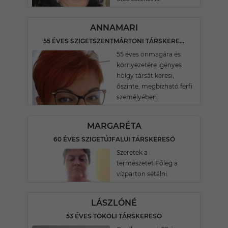
ANNAMARI
55 ÉVES SZIGETSZENTMÁRTONI TÁRSKERESŐ
55 éves önmagára és
környezetére igényes
hölgy társát keresi,
őszinte, megbízható ferfi
személyében.
MARGARÉTA
60 ÉVES SZIGETÚJFALUI TÁRSKERESŐ
Szeretek a
természetet.Főleg a
vízparton sétálni.
LÁSZLÓNÉ
53 ÉVES TÖKÖLI TÁRSKERESŐ