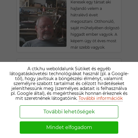
Keresek egy társat aki
hajlandó velem a
hátralévő éveit
megosztani. Otthonülő,
saját műhelyében dolgozó
higgadt ember vagyok. A
képem úgy öt éves most
már szebb vagyok.
LÁSZLÓ
A ctk.hu weboldalunk Sütiket és egyéb
77 ÉVES SZIGETHALOMI TÁRSKERESŐ
látogatáskövetési technológiákat használ (pl. a Google-
tól), hogy javítsuk a böngészési élményt, valamint
Kedvelem a szex minden
személyre szabott tartalmat és célzott hirdetéseket
formáját
jeleníthessünk meg (személyes adatait is felhasználva
pl. Google által), és megérthessük honnan érkeznek és
mit szeretnének látogatóink.
További információk
PITYUPAPA
További lehetőségek
80 ÉVES ERCSII TÁRSKERESŐ
Kopasz. Fogatlan kissételt
Mindet elfogadom
kékszemü udvarias a nöi
német tisztelö fizikailag