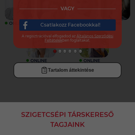
VAGY
ONLINE
ONLINE
ONLINE
ONLINE
Csatlakozz Facebookkal!
A regisztrációval elfogadod az
Általános Szerződési
Feltételek
ben foglaltakat.
ONLINE
ONLINE
Tartalom áttekintése
SZIGETCSÉPI TÁRSKERESŐ
TAGJAINK