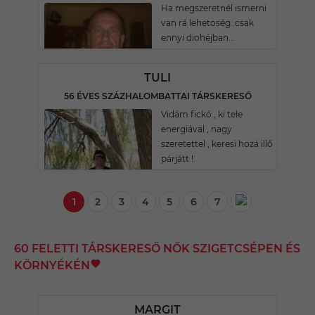
Ha megszeretnél ismerni
van rá lehetöség..csak
ennyi diohéjban...
TULI
56 ÉVES SZÁZHALOMBATTAI TÁRSKERESŐ
Vidám fickó , ki tele
energiával , nagy
szeretettel , keresi hozá illő
párjátt !
1
2
3
4
5
6
7
60 FELETTI TÁRSKERESŐ NŐK SZIGETCSÉPEN ÉS
KÖRNYÉKÉN
MARGIT