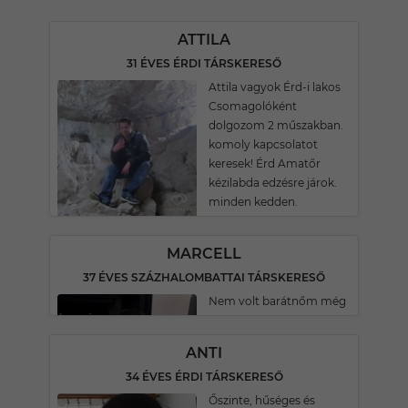
ATTILA
31 ÉVES ÉRDI TÁRSKERESŐ
Attila vagyok Érd-i lakos
Csomagolóként
dolgozom 2 műszakban.
komoly kapcsolatot
keresek! Érd Amatőr
kézilabda edzésre járok.
minden kedden.
MARCELL
37 ÉVES SZÁZHALOMBATTAI TÁRSKERESŐ
Nem volt barátnőm még
ANTI
34 ÉVES ÉRDI TÁRSKERESŐ
Őszinte, hűséges és