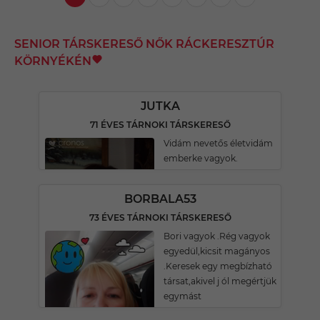
SENIOR TÁRSKERESŐ NŐK RÁCKERESZTÚR
KÖRNYÉKÉN
JUTKA
71 ÉVES TÁRNOKI TÁRSKERESŐ
Vidám nevetős életvidám
emberke vagyok.
BORBALA53
73 ÉVES TÁRNOKI TÁRSKERESŐ
Bori vagyok .Rég vagyok
egyedül,kicsit magányos
.Keresek egy megbízható
társat,akivel j ól megértjük
egymást