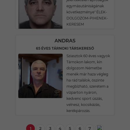
egymásutániságának
következménye" ÉLEK-
DOLGOZOM-PIHENEK-
KERESEM
ANDRAS
65 ÉVES TÁRNOKI TÁRSKERESŐ
Sziasztok 60 éves vagyok
Tárnokon lakom, kín
dolgozom Németbe
menék már haza végleg
ha rád találok, öszinte
megbízható, szeretem a
vízparton nyáron,
kedvenc sport úszás,
velnesz, kocsikázás,
kerékpározás.
1
2
3
4
5
6
7