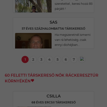
szeretettel , keresi hozá illő
párjátt !
SAS
57 ÉVES SZÁZHALOMBATTAI TÁRSKERESŐ
Ha megszeretnél ismerni
van rá lehetöség..csak
ennyi diohéjban...
1
2
3
4
5
6
7
60 FELETTI TÁRSKERESŐ NŐK RÁCKERESZTÚR
KÖRNYÉKÉN
CSILLA
68 ÉVES ERCSII TÁRSKERESŐ