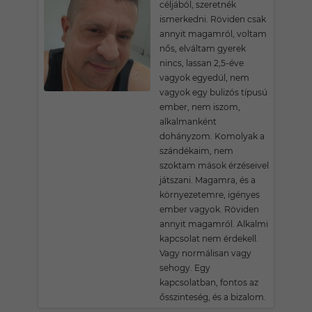
céljából, szeretnék
ismerkedni. Röviden csak
annyit magamról, voltam
nős, elváltam gyerek
nincs, lassan 2,5-éve
vagyok egyedül, nem
vagyok egy bulizós típusú
ember, nem iszom,
alkalmanként
dohányzom. Komolyak a
szándékaim, nem
szoktam mások érzéseivel
játszani. Magamra, és a
környezetemre, igényes
ember vagyok. Röviden
annyit magamról. Alkalmi
kapcsolat nem érdekell.
Vagy normálisan vagy
sehogy. Egy
kapcsolatban, fontos az
ősszinteség, és a bizalom.