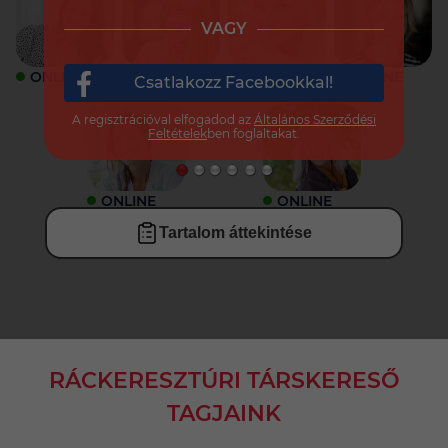
VAGY
ONLINE
ONLINE
ONLINE
ONLINE
Csatlakozz Facebookkal!
A regisztrációval elfogadod az
Általános Szerződési
Feltételek
ben foglaltakat.
ONLINE
ONLINE
Tartalom áttekintése
RÁCKERESZTÚRI TÁRSKERESŐ
TAGJAINK