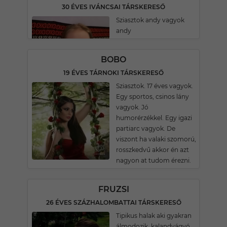
30 ÉVES IVÁNCSAI TÁRSKERESŐ
Sziasztok andy vagyok
andy
BOBO
19 ÉVES TÁRNOKI TÁRSKERESŐ
Sziasztok. 17 éves vagyok.
Egy sportos, csinos lány
vagyok. Jó
humorérzékkel. Egy igazi
partiarc vagyok. De
viszont ha valaki szomorú,
rosszkedvű akkor én azt
nagyon at tudom érezni.
FRUZSI
26 ÉVES SZÁZHALOMBATTAI TÁRSKERESŐ
Tipikus halak aki gyakran
álmodozik, kalandvágyó