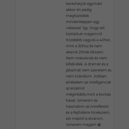
kereshetjük egymást
akkor én pedig
megtisztellek
mindenképpen egy
válasszal. Így ,hogy ezt
tisztáztuk magamról:
Közelebb vagyok a 40hez ,
mint a 30hoz és nem
akarok 20nak látszani.
Nem másoknak és nem
kifelé élek. A drámát és a
játszmát nem szeretem és
nem tolerálom. Jobban
értékelem az intelligenciát
az érzelmit
méginkább,mint a kockás
hasat. Ismerem és
használom az önreflexiót
és a fejlődésre törekszem,
ezt mástól is elvárom.
Ismerem magam 😀