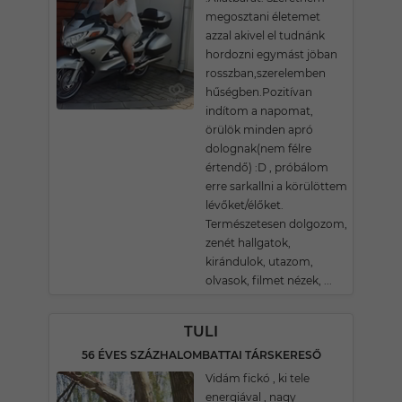
megosztani életemet
azzal akivel el tudnánk
hordozni egymást jöban
rosszban,szerelemben
hűségben.Pozitívan
indítom a napomat,
örülök minden apró
dolognak(nem félre
értendő) :D , próbálom
erre sarkallni a körülöttem
lévőket/élőket.
Természetesen dolgozom,
zenét hallgatok,
kirándulok, utazom,
olvasok, filmet nézek, ...
TULI
56 ÉVES SZÁZHALOMBATTAI TÁRSKERESŐ
Vidám fickó , ki tele
energiával , nagy