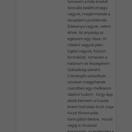
Ismerem a hála érzetét .
Szociális beállítottságú
vagyok, megérintenek a
társadalmi problémák.
Édesanya vagyok, velem
élnek. Az anyaság az
egészem egy része. Itt
nőként vagyok jelen.
Egész vagyok, folyton
formálódó. Ismerem a
határaim és feszegetem.
Szabadság szerető.
Csicsergős szószátyár..,
szivesen megpihenek
csendben egy mellkason.
Valahol tudom , hogy épp
alszik bennem a huszas
éveim bohokás őrült csaja
Kicsit főnixmadár,
hamujából éledve.. Ha ezt
vegig is olvastad
köszönöm, az erdemileg a