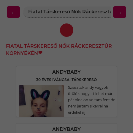
←
→
Fiatal Társkereső Nők Ráckeresztúr Körny
FIATAL TÁRSKERESŐ NŐK RÁCKERESZTÚR
KÖRNYÉKÉN
ANDYBABY
30 ÉVES IVÁNCSAI TÁRSKERESŐ
Sziasztok andy vagyok
örülök hogy itt lehet már
pár oldalon voltam fent de
nem jartam sikerrel ha
erdekel irj
ANDYBABY