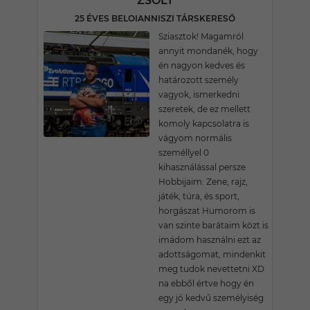
ZSOLT
25 ÉVES BELOIANNISZI TÁRSKERESŐ
Sziasztok! Magamról
annyit mondanék, hogy
én nagyon kedves és
határozott személy
vagyok, ismerkedni
szeretek, de ez mellett
komoly kapcsolatra is
vágyom normális
személlyel 0
kihasználással persze
Hobbijaim: Zene, rajz,
játék, túra, és sport,
horgászat Humorom is
van szinte barátaim közt is
imádom használni ezt az
adottságomat, mindenkit
meg tudok nevettetni XD
na ebből értve hogy én
egy jó kedvű személyiség