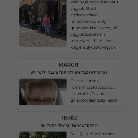
Vékony,átlagos testalkatú
vagyok. Stabil
egzisztenciával
rendelkező,komoly
gondolkodású özvegy nő
vagyok.Szeretem a
természetet barátságos
kieg,ensúlyozott vagyok.
MARGIT
63 ÉVES RÁCKERESZTÚRI TÁRSKERESŐ
Őszinte,komoly,
romantikus kapcsolatot
szeretnék! /Pozitiv
gondolkodás/ Szép napot!
TERÉZ
68 ÉVES ERCSII TÁRSKERESŐ
Szia. 😉 Korban hozzám