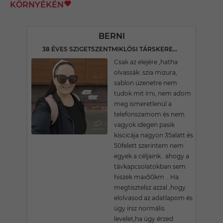
KÖRNYÉKÉN
BERNI
38 ÉVES SZIGETSZENTMIKLÓSI TÁRSKERESŐ
Csak az elejére ,hatha
olvassák: szia mizura,
sablon üzenetre nem
tudok mit írni, nem adom
meg ismeretlenül a
telefonszamom és nem
vagyok idegen pasik
kiscicája nagyon 35alatt és
50felett szerintem nem
egyek a céljaink.. ahogy a
távkapcsolatokban sem
hiszek max50km .. Ha
megtisztelsz azzal ,hogy
elolvasod az adatlapom és
úgy írsz normális
levelet,ha úgy érzed