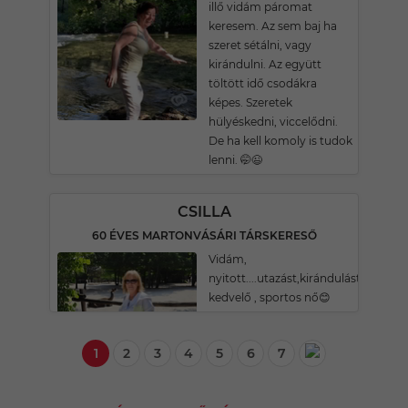
illő vidám páromat
keresem. Az sem baj ha
szeret sétálni, vagy
kirándulni. Az együtt
töltött idő csodákra
képes. Szeretek
hülyéskedni, viccelődni.
De ha kell komoly is tudok
lenni. 🤭😉
CSILLA
60 ÉVES MARTONVÁSÁRI TÁRSKERESŐ
Vidám,
nyitott....utazást,kirándulást,termés
kedvelő , sportos nő😊
1
2
3
4
5
6
7