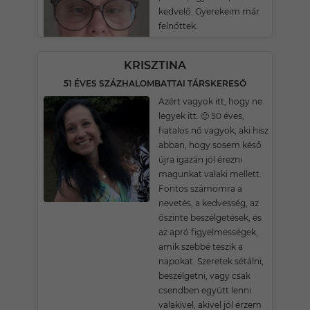
kedvelő. Gyerekeim már
felnőttek.
KRISZTINA
51 ÉVES SZÁZHALOMBATTAI TÁRSKERESŐ
Azért vagyok itt, hogy ne
legyek itt. 🙂 50 éves,
fiatalos nő vagyok, aki hisz
abban, hogy sosem késő
újra igazán jól érezni
magunkat valaki mellett.
Fontos számomra a
nevetés, a kedvesség, az
őszinte beszélgetések, és
az apró figyelmességek,
amik szebbé teszik a
napokat. Szeretek sétálni,
beszélgetni, vagy csak
csendben együtt lenni
valakivel, akivel jól érzem