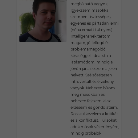
megbízható vagyok, .
Igyekszem másokkal
szemben tisztességes,
egyenes és pártatlan lenni
(néha emiatt túl nyers).
Intelligensnek tartom
magam, jó felfogó és
problémamegoldó
készséggel. Idealista a
látásmódom, mindig a
jövőn jár az eszem a jelen
helyett. Szélsőségesen
introvertált és érzékeny
vagyok. Nehezen bízom
meg másokban és
nehezen fejezem ki az
érzéseim és gondolataim.
Rosszul kezelem a kritikát
és a konfliktust. Túl sokat
adok mások véleményére,
mindig próbálok