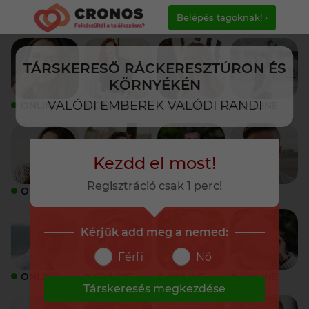
Belépés tagoknak! ›
TÁRSKERESŐ RÁCKERESZTÚRON ÉS
KÖRNYÉKÉN
VALÓDI EMBEREK VALÓDI RANDI
ONLINE
ONLINE
ONLINE
ONLINE
Kezdd el most!
Regisztráció csak 1 perc!
ONLINE
ONLINE
ONLINE
ONLINE
Kérjük add meg a nemed:
Férfi
Nő
ONLINE
ONLINE
ONLINE
ONLINE
Társkeresés megkezdése