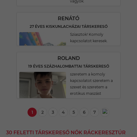
vagyok.
RENÁTÓ
27 ÉVES KISKUNLACHÁZAI TÁRSKERESŐ
Sziasztok! Komoly
kapcsolatot keresek.
ROLAND
19 ÉVES SZÁZHALOMBATTAI TÁRSKERESŐ
szeretem a komoly
kapcsolatot szeretem a
szexet ès szeretem a
erotikus maszást
1
2
3
4
5
6
7
30 FELETTI TÁRSKERESŐ NŐK RÁCKERESZTÚR