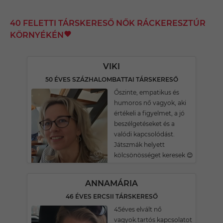
40 FELETTI TÁRSKERESŐ NŐK RÁCKERESZTÚR
KÖRNYÉKÉN
VIKI
50 ÉVES SZÁZHALOMBATTAI TÁRSKERESŐ
Őszinte, empatikus és
humoros nő vagyok, aki
értékeli a figyelmet, a jó
beszélgetéseket és a
valódi kapcsolódást.
Játszmák helyett
kölcsönösséget keresek 😊
ANNAMÁRIA
46 ÉVES ERCSII TÁRSKERESŐ
45éves elvált nő
vagyok.tartós kapcsolatot