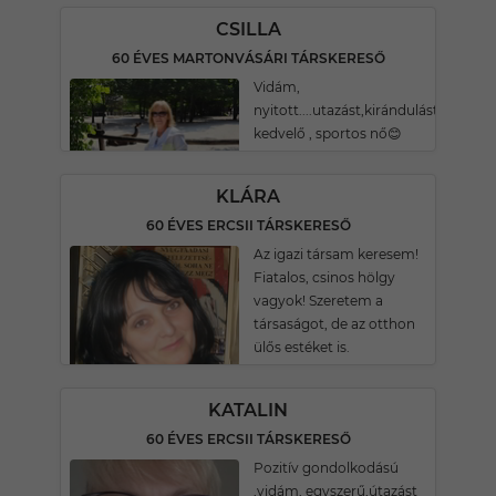
CSILLA
60 ÉVES MARTONVÁSÁRI TÁRSKERESŐ
Vidám,
nyitott....utazást,kirándulást,termés
kedvelő , sportos nő😊
KLÁRA
60 ÉVES ERCSII TÁRSKERESŐ
Az igazi társam keresem!
Fiatalos, csinos hölgy
vagyok! Szeretem a
társaságot, de az otthon
ülős estéket is.
KATALIN
60 ÉVES ERCSII TÁRSKERESŐ
Pozitív gondolkodású
,vidám, egyszerű,útazást