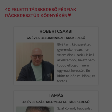
40 FELETTI TÁRSKERESŐ FÉRFIAK
RÁCKERESZTÚR KÖRNYÉKÉN
ROBERTCSAK81
45 ÉVES BELOIANNISZI TÁRSKERESŐ
Elváltam, két szerettet
gyermekem van, nem
velem élnek. Nekik is kell
az életemből, ha ezt nem
tudod elfogadni nem
egymást keressük. Én
időm te időd mi időnk, ez
fontos.
TAMÁS
46 ÉVES SZÁZHALOMBATTAI TÁRSKERESŐ
Szia! Komoly kapcsolat