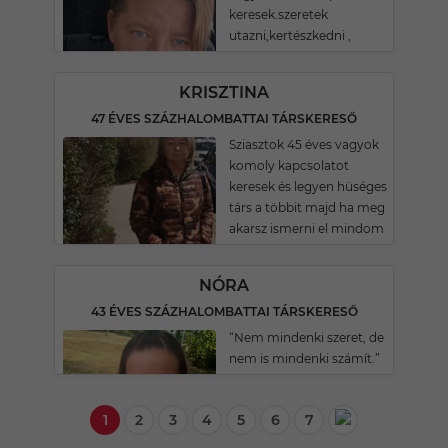
keresek.szeretek
utazni,kertészkedni ,
KRISZTINA
47 ÉVES SZÁZHALOMBATTAI TÁRSKERESŐ
Sziasztok 45 éves vagyok
komoly kapcsolatot
keresek és legyen hüséges
társ a többit majd ha meg
akarsz ismerni el mindom
NÓRA
43 ÉVES SZÁZHALOMBATTAI TÁRSKERESŐ
“Nem mindenki szeret, de
nem is mindenki számít.”
1
2
3
4
5
6
7