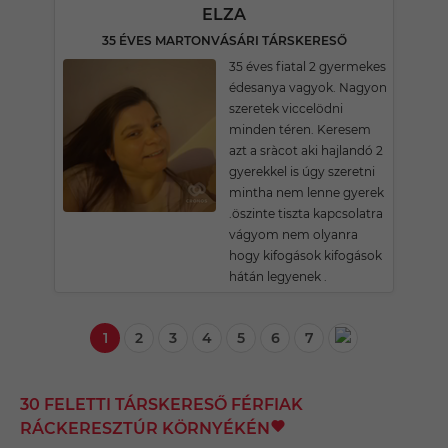
ELZA
35 ÉVES MARTONVÁSÁRI TÁRSKERESŐ
35 éves fiatal 2 gyermekes
édesanya vagyok. Nagyon
szeretek viccelödni
minden téren. Keresem
azt a sràcot aki hajlandó 2
gyerekkel is úgy szeretni
mintha nem lenne gyerek
.öszinte tiszta kapcsolatra
vágyom nem olyanra
hogy kifogások kifogások
hátán legyenek .
1
2
3
4
5
6
7
30 FELETTI TÁRSKERESŐ FÉRFIAK
RÁCKERESZTÚR KÖRNYÉKÉN