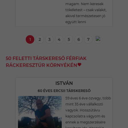
magam. Nem keresek
tökéletest – csak valakit,
akivel természetesen jó
együtt lenni
1
2
3
4
5
6
7
50 FELETTI TÁRSKERESŐ FÉRFIAK
RÁCKERESZTÚR KÖRNYÉKÉN
ISTVÁN
60 ÉVES ERCSII TÁRSKERESŐ
59 éves 6 éve özvegy, több
mint 35 éve vállalkozó
vagyok. Hosszútávu
kapcsolatra vágyom és
ennek a megszerzésére