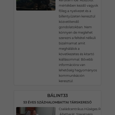
kerültem ide. Abszolút
mértékben kezdő vagyok
főleg a nyelvezet és a
billentyűzeten keresztül
közvetítendő
gondolatokban. Nem
könnyen de meglehet
szerezni a feltétel nélküli
bizalmamat amit
meghálálok a
következetes és kitartó
kiállásommal. Bővebb
információra van
lehetőség hagyományos
kommunikáción
keresztül.
BÁLINT33
53 ÉVES SZÁZHALOMBATTAI TÁRSKERESŐ
Családcentrikus.Hűséges.Romantik
.Állatbarát. Szeretném