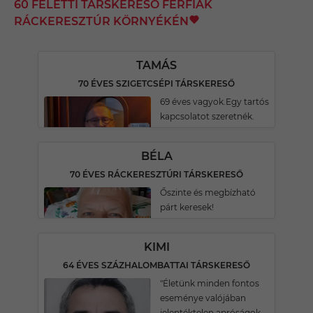
60 FELETTI TÁRSKERESŐ FÉRFIAK
RÁCKERESZTÚR KÖRNYÉKÉN
TAMÁS
70 ÉVES SZIGETCSÉPI TÁRSKERESŐ
69 éves vagyok.Egy tartós
kapcsolatot szeretnék.
BÉLA
70 ÉVES RÁCKERESZTÚRI TÁRSKERESŐ
Őszinte és megbízható
párt keresek!
KIMI
64 ÉVES SZÁZHALOMBATTAI TÁRSKERESŐ
"Életünk minden fontos
eseménye valójában
jelentéktelen apróságok