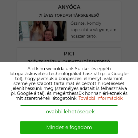
ANYÓCA
71 ÉVES TORDASI TÁRSKERESŐ
Őszinte , komoly
kapcsolatra vágyom, ami
hosszan tartó.
PICI
74 ÉVES SZÁZHALOMBATTAI TÁRSKERESŐ
A ctk.hu weboldalunk Sütiket és egyéb
Apró örömökből áll az
látogatáskövetési technológiákat használ (pl. a Google-
élet! Szeretek táncolni,
tól), hogy javítsuk a böngészési élményt, valamint
kertészkedni, kirándulni,
személyre szabott tartalmat és célzott hirdetéseket
jeleníthessünk meg (személyes adatait is felhasználva
főzni stb., együtt
pl. Google által), és megérthessük honnan érkeznek és
könnyebb, tartós
mit szeretnének látogatóink.
További információk
kapcsolatot keresek!
További lehetőségek
1
2
3
4
5
6
7
Mindet elfogadom