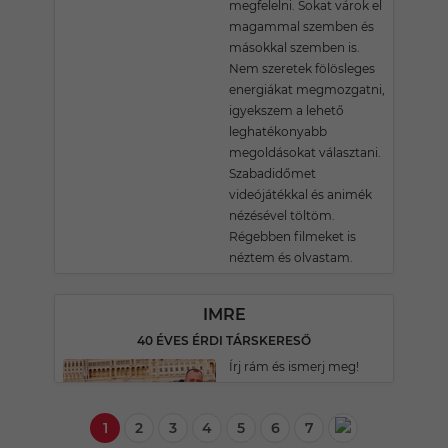
megfelelni. Sokat várok el
magammal szemben és
másokkal szemben is.
Nem szeretek fölösleges
energiákat megmozgatni,
igyekszem a lehető
leghatékonyabb
megoldásokat választani.
Szabadidőmet
videójátékkal és animék
nézésével töltöm.
Régebben filmeket is
néztem és olvastam.
IMRE
40 ÉVES ÉRDI TÁRSKERESŐ
Írj rám és ismerj meg!
1
2
3
4
5
6
7