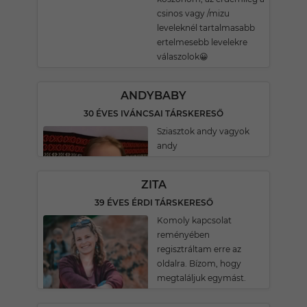
csinos vagy /mizu
leveleknél tartalmasabb
ertelmesebb levelekre
válaszolok😀
ANDYBABY
30 ÉVES IVÁNCSAI TÁRSKERESŐ
Sziasztok andy vagyok
andy
ZITA
39 ÉVES ÉRDI TÁRSKERESŐ
Komoly kapcsolat
reményében
regisztráltam erre az
oldalra. Bízom, hogy
megtaláljuk egymást.