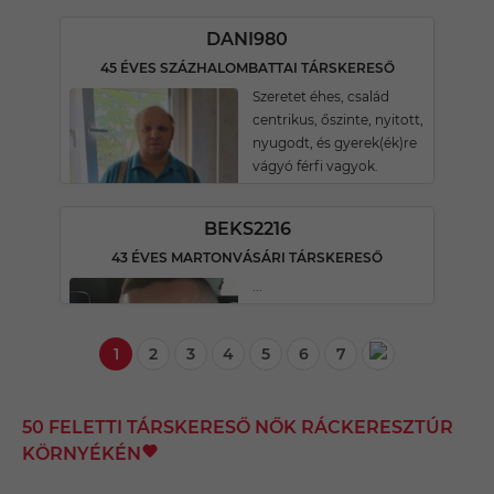
DANI980
45 ÉVES SZÁZHALOMBATTAI TÁRSKERESŐ
Szeretet éhes, család
centrikus, őszinte, nyitott,
nyugodt, és gyerek(ék)re
vágyó férfi vagyok.
BEKS2216
43 ÉVES MARTONVÁSÁRI TÁRSKERESŐ
...
1
2
3
4
5
6
7
50 FELETTI TÁRSKERESŐ NŐK RÁCKERESZTÚR
KÖRNYÉKÉN