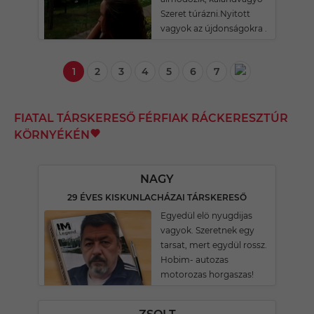
Szeret túrázni.Nyitott
vagyok az újdonságokra .
1
2
3
4
5
6
7
FIATAL TÁRSKERESŐ FÉRFIAK RÁCKERESZTÚR
KÖRNYÉKÉN
NAGY
29 ÉVES KISKUNLACHÁZAI TÁRSKERESŐ
Egyedül elö nyugdijas
vagyok. Szeretnek egy
tarsat, mert egydül rossz.
Hobim- autozas
motorozas horgaszas!