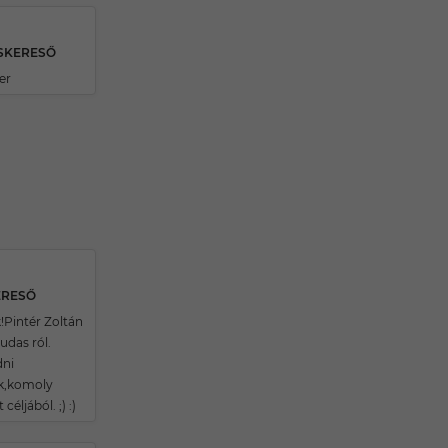
RSKERESŐ
er
ERESŐ
!Pintér Zoltán
udas ról.
dni
k,komoly
céljából. ;) :)