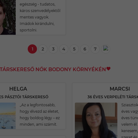
egészség - tudatos,
káros szenvedélyektől
mentes vagyok.
Imádok kirándulni,
sportolni.
1
2
3
4
5
6
7
I TÁRSKERESŐ NŐK BODONY KÖRNYÉKÉN
HELGA
MARCSI
ES PÁSZTÓI TÁRSKERESŐ
36 ÉVES VERPELÉTI TÁR
„Az a legfontosabb,
Sziasztok
hogy élvezd az életet,
éves vag
hogy boldog légy – ez
éves tünd
minden, ami számít.
velem él
keresem, 
szeret és