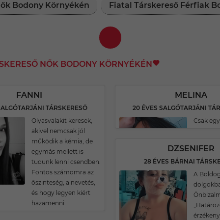
 Nők Bodony Környékén
Fiatal Társkereső Férfiak 
ÁRSKERESŐ NŐK BODONY KÖRNYÉKÉN
FANNI
MELINA
 SALGÓTARJÁNI TÁRSKERESŐ
20 ÉVES SALGÓTARJÁNI TÁ
Olyasvalakit keresek,
Csak egy
akivel nemcsak jól
működik a kémia, de
DZSENIFER
egymás mellett is
28 ÉVES BÁRNAI TÁRSK
tudunk lenni csendben.
Fontos számomra az
A Boldog
őszinteség, a nevetés,
dolgokban
és hogy legyen kiért
Önbizalm
hazamenni.
„Határoz
érzékeny