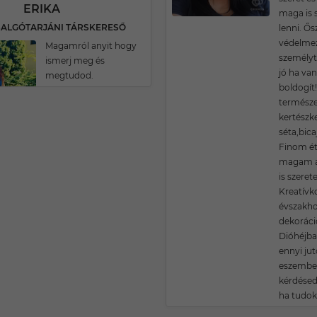
ERIKA
maga is s
 SALGÓTARJÁNI TÁRSKERESŐ
lenni. Ős
védelmez
Magamról anyit hogy
személyt
ismerj meg és
jó ha va
megtudod.
boldogít
természet
kertészke
séta,bica
Finom éte
magam a
is szeret
Kreatívk
évszakho
dekoráció
Dióhéjba
ennyi jut
eszembe.
kérdésed
ha tudok