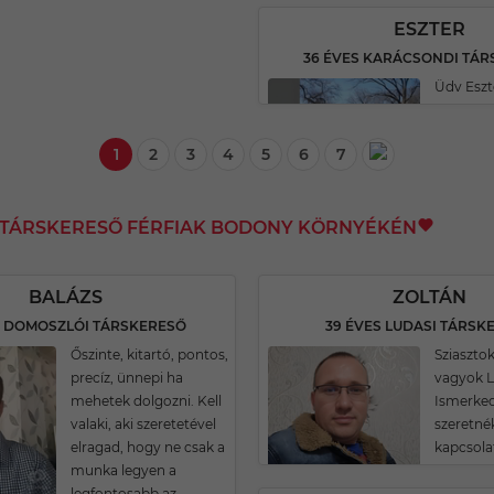
ESZTER
36 ÉVES KARÁCSONDI TÁ
Üdv Eszt
1
2
3
4
5
6
7
I TÁRSKERESŐ FÉRFIAK BODONY KÖRNYÉKÉN
BALÁZS
ZOLTÁN
S DOMOSZLÓI TÁRSKERESŐ
39 ÉVES LUDASI TÁRSK
Őszinte, kitartó, pontos,
Sziasztok
precíz, ünnepi ha
vagyok L
mehetek dolgozni. Kell
Ismerke
valaki, aki szeretetével
szeretné
elragad, hogy ne csak a
kapcsolat 
munka legyen a
legfontosabb az