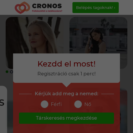
Belépés tagoknak! ›
Kezdd el most!
ONLINE
ONLINE
Regisztráció csak 1 perc!
Kérjük add meg a nemed:
S
Férfi
Nő
Társkeresés megkezdése