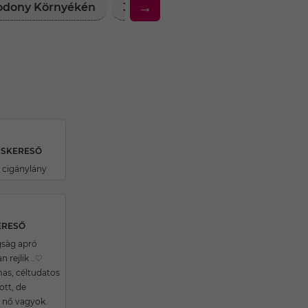
→
Bodony Környékén
30 Feletti Társkereső Nők Bodo
RSKERESŐ
 cigánylány
ERESŐ
sàg apró
 rejlik ..♡
as, céltudatos
ott, de
 nő vagyok.