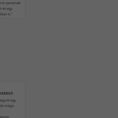
it szeretnék
n és egy
ban is.”
SKERESŐ
 vagyok egy
de mégis
s
agyon