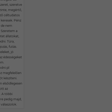
zeret, szeretve
zinte, megértő,
ő céltudatos
 keresek. Pénz
n de nem
! Szeretem a
et állatokat,
dni. Túra,
jozás, futás.
leket, jó
z édességeket
em.
odni pl
z megfelelően
t készíteni.
n elsődlegesen
ott az
 A többi
re pedig majd,
 válaszolok.