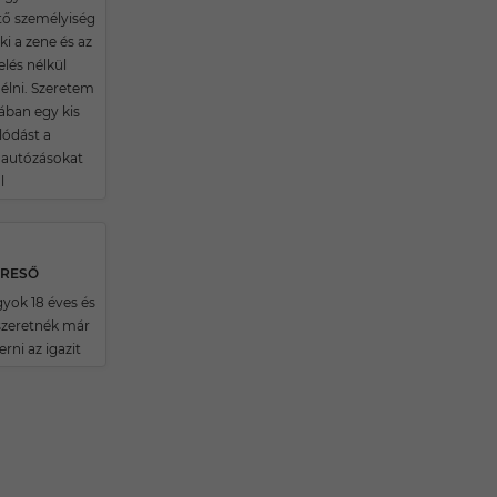
tő személyiség
i a zene és az
lés nélkül
élni. Szeretem
ában egy kis
lódást a
 autózásokat
l
ERESŐ
gyok 18 éves és
zeretnék már
rni az igazit