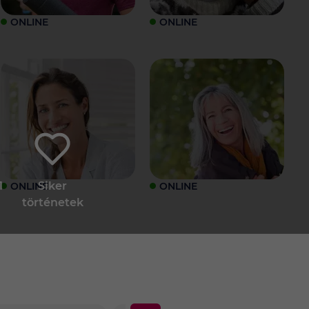
ONLINE
ONLINE
1
Siker
ONLINE
ONLINE
történetek