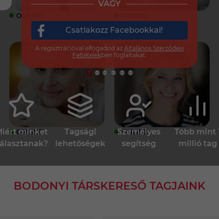
VAGY
ONLINE
ONLINE
Csatlakozz Facebookkal!
A regisztrációval elfogadod az
Általános Szerződési
Feltételek
ben foglaltakat.
iért minket
Tagsági
Személyes
Több mint 
ONLINE
ONLINE
álasztanak?
lehetőségek
segítség
millió tag
BODONYI TÁRSKERESŐ TAGJAINK