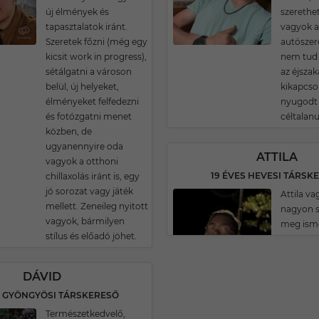
új élmények és
szerethe
tapasztalatok iránt.
vagyok ak
Szeretek főzni (még egy
autószere
kicsit work in progress),
nem tud 
sétálgatni a városon
az éjszak
belül, új helyeket,
kikapcso
élményeket felfedezni
nyugodt
és fotózgatni menet
céltalanu
közben, de
ugyanennyire oda
ATTILA
vagyok a otthoni
19 ÉVES HEVESI TÁRSK
chillaxolás iránt is, egy
jó sorozat vagy játék
Attila va
mellett. Zeneileg nyitott
nagyon s
vagyok, bármilyen
meg isme
stílus és előadó jöhet.
DÁVID
S GYÖNGYÖSI TÁRSKERESŐ
Természetkedvelő,