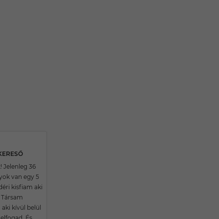
SKERESŐ
! Jelenleg 36
yok van egy 5
éri kisfiam aki
. Társam
aki kívül belül
 elfogad. És