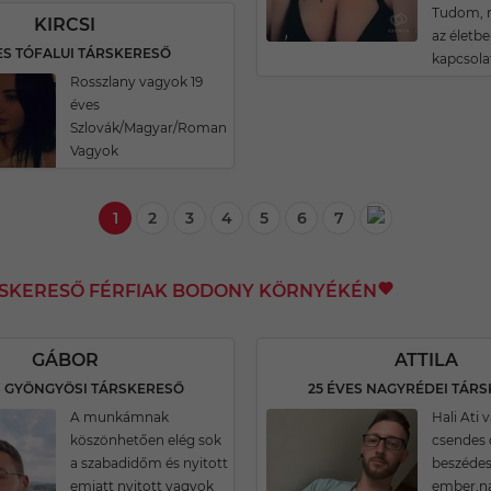
Tudom, m
KIRCSI
az életbe
ES TÓFALUI TÁRSKERESŐ
kapcsolat
Rosszlany vagyok 19
éves
Szlovák/Magyar/Roman
Vagyok
1
2
3
4
5
6
7
RSKERESŐ FÉRFIAK BODONY KÖRNYÉKÉN
GÁBOR
ATTILA
S GYÖNGYÖSI TÁRSKERESŐ
25 ÉVES NAGYRÉDEI TÁR
A munkámnak
Hali Ati
köszönhetően elég sok
csendes 
a szabadidőm és nyitott
beszéde
emiatt nyitott vagyok
ember,n