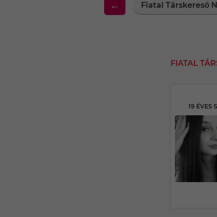
←
Fiatal Társkereső
FIATAL T
19 ÉVES