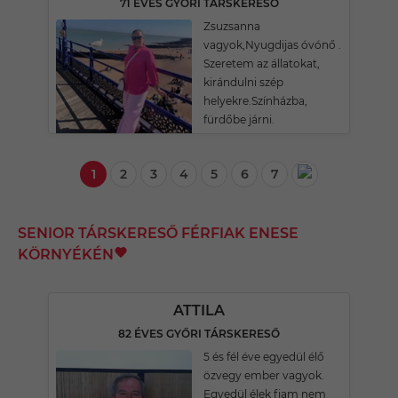
71 ÉVES GYŐRI TÁRSKERESŐ
Zsuzsanna
vagyok,Nyugdijas óvónő .
Szeretem az állatokat,
kirándulni szép
helyekre.Színházba,
fürdőbe járni.
1
2
3
4
5
6
7
SENIOR TÁRSKERESŐ FÉRFIAK ENESE
KÖRNYÉKÉN
ATTILA
82 ÉVES GYŐRI TÁRSKERESŐ
5 és fél éve egyedül élő
özvegy ember vagyok.
Egyedül élek fiam nem