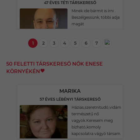
47 ÉVES TÉTI TÁRSKERESŐ
Minek ide bármit is írni .
Beszélgessünk, többi adja
magát
1
2
3
4
5
6
7
50 FELETTI TÁRSKERESŐ NŐK ENESE
KÖRNYÉKÉN
MARIKA
57 ÉVES LÉBÉNYI TÁRSKERESŐ
Házias,szeretnitudó,vidám
természetű nő
vagyok.Keresem meg
bízható,komoly
kapcsolatra vágyó társam.