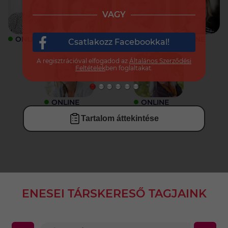
VAGY
ONLINE
ONLINE
ONLINE
ONLINE
Csatlakozz Facebookkal!
A regisztrációval elfogadod az
Általános Szerződési
Feltételek
ben foglaltakat.
ONLINE
ONLINE
Tartalom áttekintése
ENESEI TÁRSKERESŐ TAGJAINK