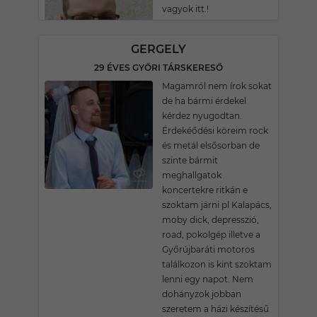
vagyok itt.!
GERGELY
29 ÉVES GYŐRI TÁRSKERESŐ
Magamról nem írok sokat
de ha bármi érdekel
kérdez nyugodtan.
Érdekéődési köreim rock
és metál elsősorban de
szinte bármit
meghallgatok
koncertekre ritkán e
szoktam járni pl Kalapács,
moby dick, depresszió,
road, pokolgép illetve a
Győrújbaráti motoros
találkozon is kint szoktam
lenni egy napot. Nem
dohányzok jobban
szeretem a házi készítésű