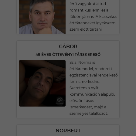
férfi vagyok. Aki tud
romantikus lenni és a
földön járni is. A klasszikus
értékrendeket igyekszem
szem előtt tartani.
GÁBOR
49 ÉVES ÖTTEVÉNYI TÁRSKERESŐ
Szia. Normális
értékrenddel, rendezett
egzisztenciával rendelkező
férfi ismerkedne.
Szeretem a nyílt
kommunikáción alapuló,
először írásos
ismerkedést, majd a
személyes találkozót.
NORBERT