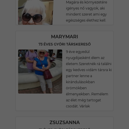
Magára és környezetére
igényes nő vagyok, aki
mindent szeret ami egy
egészséges élethez kell.
MARYMARI
73 ÉVES GYŐRI TÁRSKERESŐ
9 éve egyedül
nyugdijasként élem az
életem.Szeretnék rá találni
egy kedves vidám társra ki
partner lenne a
kirándulásokban
örömökben
élmenyekben..Remélem
az élet még tartogat
csodát. Várlak
ZSUZSANNA