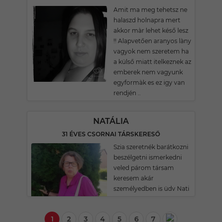
Amit ma meg tehetsz ne
halaszd holnapra mert
akkor màr lehet késő lesz
!! Alapvetően aranyos làny
vagyok nem szeretem ha
a külső miatt itelkeznek az
emberek nem vagyunk
egyformàk es ez igy van
rendjén ..
NATÁLIA
31 ÉVES CSORNAI TÁRSKERESŐ
Szia szeretnék barátkozni
beszélgetni ismerkedni
veled párom társam
keresem akár
személyedben is üdv Nati
1
2
3
4
5
6
7