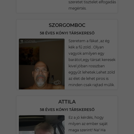
szeretet tisztelet elfogadás
megértés.
SZORGOMBOC
58 ÉVES KÓNYI TÁRSKERESŐ
Szeretem a fákat ,az ég
kék a fű zöld...Olyan
vagyok amilyen egy
barátot,egy társat keresek
kivel jóban rosszban
eggyűt lehetek.Lehet zöld
az élet de lehet piros is
minden csak rajtad múlik.
ATTILA
58 ÉVES KÓNYI TÁRSKERESŐ
Ez a jó kérdés, hogy
milyen az ember saját
maga szerint! Na! Ha