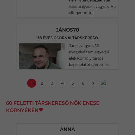
nem játékgépezek. Hát
valami ilyesmi vagyok. Ha
elfogadod, írj!
JÁNOS70
56 ÉVES CSORNAI TÁRSKERESŐ
János vagyok,55
éves,elváltam,egyedül
élek.Komoly,tartós
kapcsolatot szeretnék.
1
2
3
4
5
6
7
60 FELETTI TÁRSKERESŐ NŐK ENESE
KÖRNYÉKÉN
ANNA