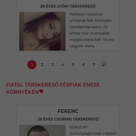
26 ÉVES GYŐRI TÁRSKERESŐ
Nehezen nyitok az
emberek felé. Könnyen
szerelembe esem, de
ehhez már óvatosabb
megközelítés kell. Vicces
vagyok. Haha
1
2
3
4
5
6
7
FIATAL TÁRSKERESŐ FÉRFIAK ENESE
KÖRNYÉKÉN
FERENC
29 ÉVES CSORNAI TÁRSKERESŐ
Sziasztok!!
Komolykapcsolat céljából