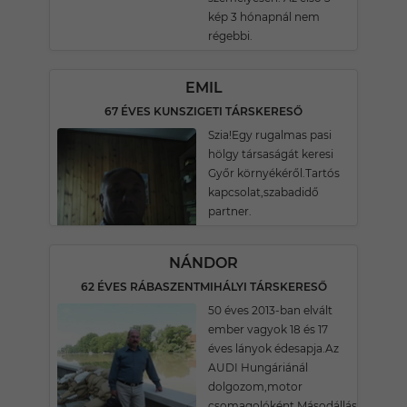
kép 3 hónapnál nem
régebbi.
EMIL
67 ÉVES KUNSZIGETI TÁRSKERESŐ
Szia!Egy rugalmas pasi
hölgy társaságát keresi
Győr környékéről.Tartós
kapcsolat,szabadidő
partner.
NÁNDOR
62 ÉVES RÁBASZENTMIHÁLYI TÁRSKERESŐ
50 éves 2013-ban elvált
ember vagyok 18 és 17
éves lányok édesapja.Az
AUDI Hungáriánál
dolgozom,motor
csomagolóként.Másodállásom