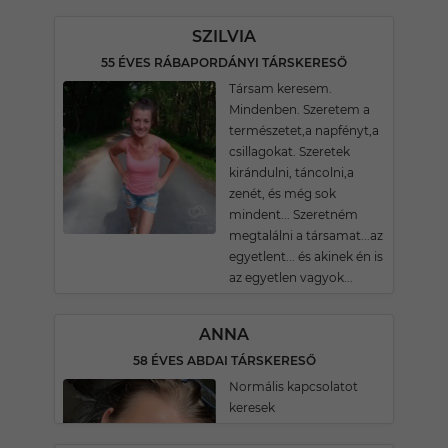
SZILVIA
55 ÉVES RÁBAPORDÁNYI TÁRSKERESŐ
Társam keresem.
Mindenben. Szeretem a
természetet,a napfényt,a
csillagokat. Szeretek
kirándulni, táncolni,a
zenét, és még sok
mindent... Szeretném
megtalálni a társamat...az
egyetlent... és akinek én is
az egyetlen vagyok...
ANNA
58 ÉVES ABDAI TÁRSKERESŐ
Normális kapcsolatot
keresek