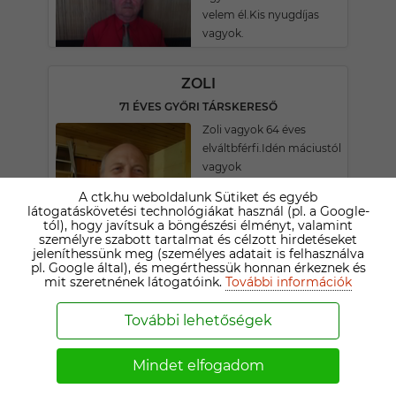
velem él.Kis nyugdíjas
vagyok.
ZOLI
71 ÉVES GYŐRI TÁRSKERESŐ
Zoli vagyok 64 éves
elváltbférfi.Idén máciustól
vagyok
nyugdíjban.Társamat
A ctk.hu weboldalunk Sütiket és egyéb
keresem lehetōleg Gyōr
látogatáskövetési technológiákat használ (pl. a Google-
környékérōl.
tól), hogy javítsuk a böngészési élményt, valamint
személyre szabott tartalmat és célzott hirdetéseket
jeleníthessünk meg (személyes adatait is felhasználva
pl. Google által), és megérthessük honnan érkeznek és
SÁNDOR
mit szeretnének látogatóink.
További információk
75 ÉVES GYŐRI TÁRSKERESŐ
További lehetőségek
Társat keresek hosszutávu
komoly
kapcsolatra,egyedülálloként!!
Mindet elfogadom