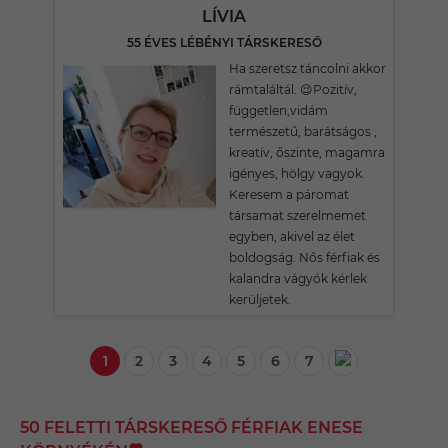
LÍVIA
55 ÉVES LÉBÉNYI TÁRSKERESŐ
Ha szeretsz táncolni akkor
rámtaláltál. 😉Pozitív,
független,vidám
természetű, barátságos ,
kreatív, őszinte, magamra
igényes, hölgy vagyok.
Keresem a páromat
társamat szerelmemet
egyben, akivel az élet
boldogság. Nős férfiak és
kalandra vágyók kérlek
kerüljetek.
1
2
3
4
5
6
7
50 FELETTI TÁRSKERESŐ FÉRFIAK ENESE