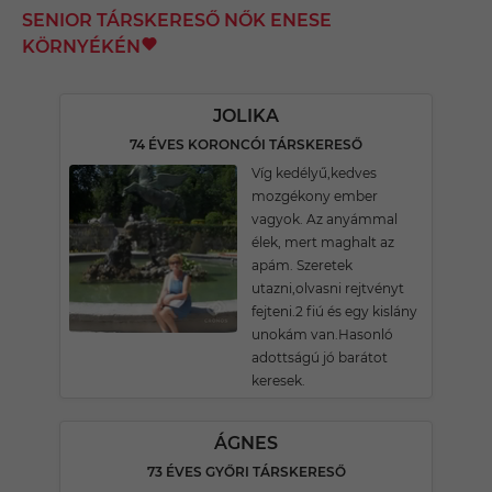
SENIOR TÁRSKERESŐ NŐK ENESE
KÖRNYÉKÉN
JOLIKA
74 ÉVES KORONCÓI TÁRSKERESŐ
Víg kedélyű,kedves
mozgékony ember
vagyok. Az anyámmal
élek, mert maghalt az
apám. Szeretek
utazni,olvasni rejtvényt
fejteni.2 fiú és egy kislány
unokám van.Hasonló
adottságú jó barátot
keresek.
ÁGNES
73 ÉVES GYŐRI TÁRSKERESŐ