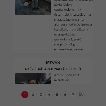
20Ha földön
gazdálkodom,mint
őstermelő.A testsúlyom a
magasságomhoz nem
arányos,mert erős izmos a
testalkatom.A vallásom
evangélikus és
gyakorlom.Szerető
megértő hölgy
ismeretségét várom.
ISTVÁN
69 ÉVES RÁBAPATONAI TÁRSKERESŐ
Azt mondok amit
akarok..de,,
1
2
3
4
5
6
7