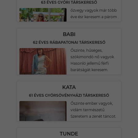
63 ÉVES GYŐRI TÁRSKERESŐ
őzvegy vagyok már több
éve ésr keresem a párom .
BABI
62 ÉVES RÁBAPATONAI TÁRSKERESŐ
Őszinte, hűséges,
szókimondó nő vagyok.
Hasonló jellemű férfi
barátságát keresem.
KATA
61 ÉVES GYŐRSÖVÉNYHÁZI TÁRSKERESŐ
Őszinte ember vagyok,
vidám természetű.
Szeretem a zenét táncot.
TUNDE