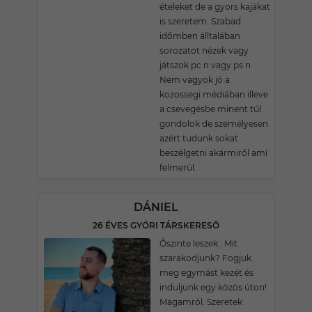
ételeket de a gyors kajákat
is szeretem. Szabad
időmben álltalában
sorozatot nézek vagy
játszok pc n vagy ps n.
Nem vagyok jó a
kozossegi médiában illeve
a csevegésbe minent túl
gondolok de személyesen
azért tudunk sokat
beszélgetni akármiről ami
felmerül.
DÁNIEL
26 ÉVES GYŐRI TÁRSKERESŐ
Őszinte leszek.. Mit
szarakodjunk? Fogjuk
meg egymást kezét és
induljunk egy közös úton!
Magamról: Szeretek