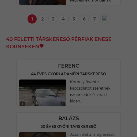
kedvesnek mondanak.
1
2
3
4
5
6
7
40 FELETTI TÁRSKERESŐ FÉRFIAK ENESE
KÖRNYÉKÉN
FERENC
44 ÉVES GYŐRLADAMÉRI TÁRSKERESŐ
Komoly őszinte
kapcsolatot szeretnék
ismerkedek és majd
kiderül .
BALÁZS
50 ÉVES GYŐRI TÁRSKERESŐ
Józan életű, mély érzésű