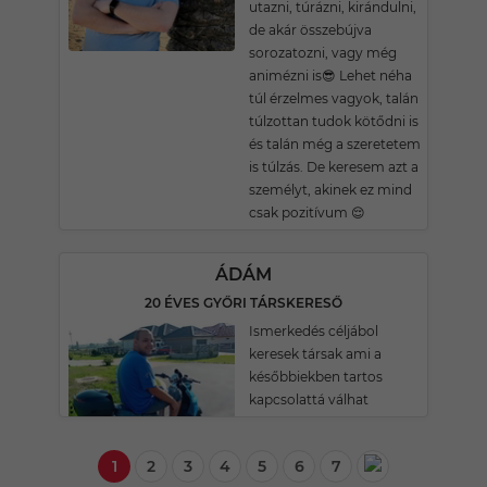
utazni, túrázni, kirándulni,
de akár összebújva
sorozatozni, vagy még
animézni is😎 Lehet néha
túl érzelmes vagyok, talán
túlzottan tudok kötődni is
és talán még a szeretetem
is túlzás. De keresem azt a
személyt, akinek ez mind
csak pozitívum 😌
ÁDÁM
20 ÉVES GYŐRI TÁRSKERESŐ
Ismerkedés céljábol
keresek társak ami a
későbbiekben tartos
kapcsolattá válhat
1
2
3
4
5
6
7