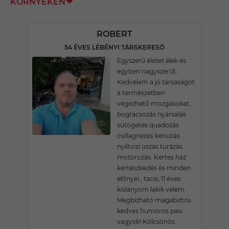
KÖRNYÉKÉN
ROBERT
54 ÉVES LÉBÉNYI TÁRSKERESŐ
Egyszerű életet élek és
egyben nagyszerűt .
Kedvelem a jó társaságot
a természetben
végezhető mozgásokat,
bográcsozás nyársalás
sütögetés quadozás
csillagnezes kenuzás
nyiltvizi úszás túrázás
motorozás. Kertes ház
kertészkedés és minden
előnyei , tacsi, 11 éves
kislányom lakik velem.
Megbízható magabiztos
kedves humoros pasi
vagyok! Kölcsönös