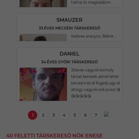
hátha itt megtalálom.
SMAUZER
33 ÉVES MECSÉRI TÁRSKERESŐ
Kedves aranyos ,félénk ...
DANIEL
34 ÉVES GYŐRI TÁRSKERESŐ
30eves vagyok komoly
társat keresek akivel lehet
tervezni és el fogadj ugy el
ahogy vagyok sok puszi.😘
😘😘😘😘😘
1
2
3
4
5
6
7
40 FELETTI TÁRSKERESŐ NŐK ENESE