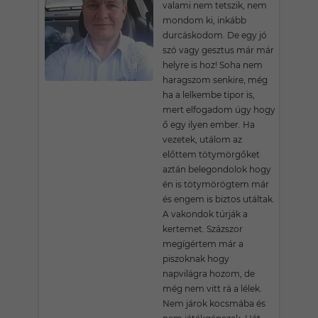
valami nem tetszik, nem
mondom ki, inkább
durcáskodom. De egy jó
szó vagy gesztus már már
helyre is hoz! Soha nem
haragszom senkire, még
ha a lelkembe tipor is,
mert elfogadom úgy hogy
ő egy ilyen ember. Ha
vezetek, utálom az
előttem tötymörgőket
aztán belegondolok hogy
én is tötymörögtem már
és engem is biztos utáltak.
A vakondok túrják a
kertemet. Százszor
megígértem már a
piszoknak hogy
napvilágra hozom, de
még nem vitt rá a lélek.
Nem járok kocsmába és