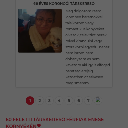
66 ÉVES KORONCÓI TÁRSKERESŐ
Meg dolgozom.raero
idomben baratnokkel
talalkozom vagy
romantikus konyveket
olvasok ,televiziot nezek
mivel kirandulni vagy
szorakozni egyedul nehez
nem iszom nem
dohanyzom es nem
kavezom aki igy is elfogad
baratsag erejeig
kezdetben ot szivesen
megismerem.
1
2
3
4
5
6
7
60 FELETTI TÁRSKERESŐ FÉRFIAK ENESE
KÖRNYÉKÉN