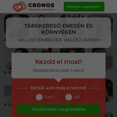
Belépés tagoknak! ›
TÁRSKERESŐ ENESÉN ÉS
KÖRNYÉKÉN
VALÓDI EMBEREK VALÓDI RANDI
ONLINE
ONLINE
ONLINE
ONLINE
Kezdd el most!
Regisztráció csak 1 perc!
ONLINE
ONLINE
ONLINE
ONLINE
Kérjük add meg a nemed:
Férfi
Nő
ONLINE
ONLINE
ONLINE
ONLINE
Társkeresés megkezdése