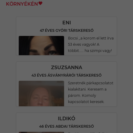
KÖRNYÉKÉN
ENI
47 ÉVES GYŐRI TÁRSKERESŐ
Bocsi ,,a korom el lett írva
53 éves vagyok! A
többit…… ha szimpi vagy!
ZSUZSANNA
43 ÉVES ÁSVÁNYRÁRÓI TÁRSKERESŐ
Szeretnék párkapcsolatot
kialakítani. Keresem a
párom. Komoly
kapcsolatot keresek.
ILDIKÓ
46 ÉVES ABDAI TÁRSKERESŐ