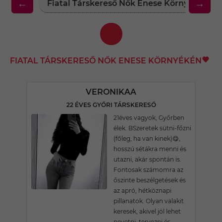
←
→
Fiatal Társkereső Nők Enese Környékén
FIATAL TÁRSKERESŐ NŐK ENESE KÖRNYÉKÉN
VERONIKAA
22 ÉVES GYŐRI TÁRSKERESŐ
21éves vagyok, Győrben
élek. BSzeretek sütni-főzni
(főleg, ha van kinek)😋,
hosszú sétákra menni és
utazni, akár spontán is.
Fontosak számomra az
őszinte beszélgetések és
az apró, hétköznapi
pillanatok. Olyan valakit
keresek, akivel jól lehet
nevetni, tervezni és