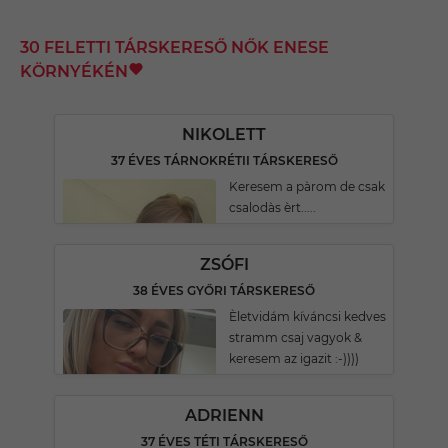
30 FELETTI TÁRSKERESŐ NŐK ENESE
KÖRNYÉKÉN
NIKOLETT
37 ÉVES TÁRNOKRÉTII TÁRSKERESŐ
Keresem a pàrom de csak
csalodàs èrt.....
ZSÓFI
38 ÉVES GYŐRI TÁRSKERESŐ
Èletvidám kíváncsi kedves
stramm csaj vagyok &
keresem az igazit :-))))
ADRIENN
37 ÉVES TÉTI TÁRSKERESŐ