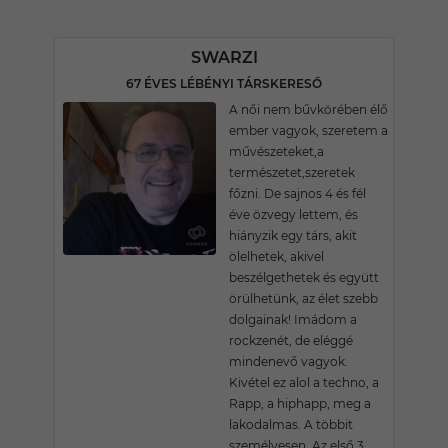
SWARZI
67 ÉVES LÉBÉNYI TÁRSKERESŐ
A női nem bűvkörében élő
ember vagyok, szeretem a
művészeteket,a
természetet,szeretek
főzni. De sajnos 4 és fél
éve özvegy lettem, és
hiányzik egy társ, akit
ölelhetek, akivel
beszélgethetek és együtt
örülhetünk, az élet szebb
dolgainak! Imádom a
rockzenét, de eléggé
mindenevő vagyok.
Kivétel ez alol a techno, a
Rapp, a hiphapp, meg a
lakodalmas. A többit
személyesen. Az első 3