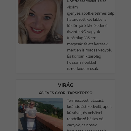
Pozitív szemléletű élet
vidám
igényes,ápolt,értelmes,talpraesett
határozott,két lábbal a
földön járó kíméletlenül
őszinte NŐ vagyok.
Kizárólag 185 cm
magaság felett keresek,
mert én is magas vagyok.
És korban kizárólag
hozzám illőekkel
ismerkedem csak.
VIRÁG
48 ÉVES GYŐRI TÁRSKERESŐ
Természetet, utazást,
kirándulást kedvelő, ápolt
külsővel, és belsővel
rendelkező házias nő
vagyok, csinosak,