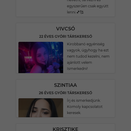
egyszerűen csak együtt
lenni.💕🥰
VIVCSÓ
22 ÉVES GYŐRI TÁRSKERESŐ
Kirobbanó egyéniség
vagyok, úgyhogy ha ezt
nem tudod kezelni, nem
ajánlott velem
Ismerkedni!
SZINTIAA
26 ÉVES GYŐRI TÁRSKERESŐ
Írj és ismerkedjünk.
Komoly kapcsolatot
keresek.
KRISZTIKE