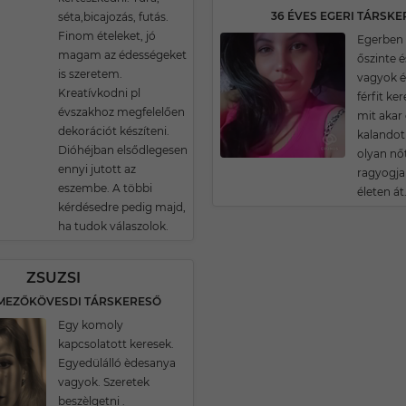
36 ÉVES EGERI TÁRSK
séta,bicajozás, futás.
Finom ételeket, jó
Egerben 
magam az édességeket
őszinte 
is szeretem.
vagyok é
Kreatívkodni pl
férfit ke
évszakhoz megfelelően
mit akar
dekorációt készíteni.
kalandot
Dióhéjban elsődlegesen
olyan nőt
ennyi jutott az
ragyogja 
eszembe. A többi
életen át
kérdésedre pedig majd,
ha tudok válaszolok.
ZSUZSI
 MEZŐKÖVESDI TÁRSKERESŐ
Egy komoly
kapcsolatott keresek.
Egyedülálló èdesanya
vagyok. Szeretek
beszèlgetni .