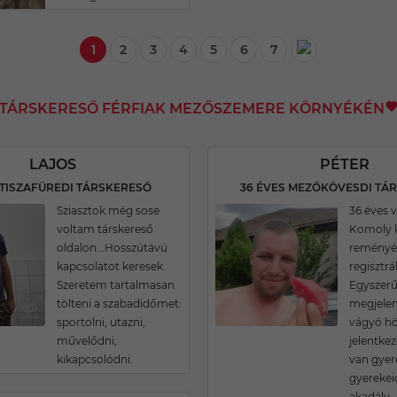
1
2
3
4
5
6
7
I TÁRSKERESŐ FÉRFIAK MEZŐSZEMERE KÖRNYÉKÉN
LAJOS
PÉTER
 TISZAFÜREDI TÁRSKERESŐ
36 ÉVES MEZŐKÖVESDI TÁ
Sziasztok még sose
36 éves 
voltam társkereső
Komoly 
oldalon...Hosszútávú
reményé
kapcsolatot keresek.
regisztrá
Szeretem tartalmasan
Egyszerű
tölteni a szabadidőmet:
megjelen
sportolni, utazni,
vágyó hö
művelődni,
jelentke
kikapcsolódni.
van gyer
gyereke
akadály.