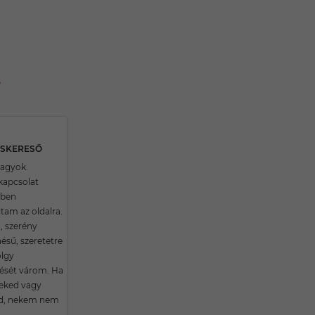
RSKERESŐ
vagyok.
kapcsolat
ben
ltam az oldalra.
, szerény
ésű, szeretetre
lgy
zését várom. Ha
eked vagy
id, nekem nem