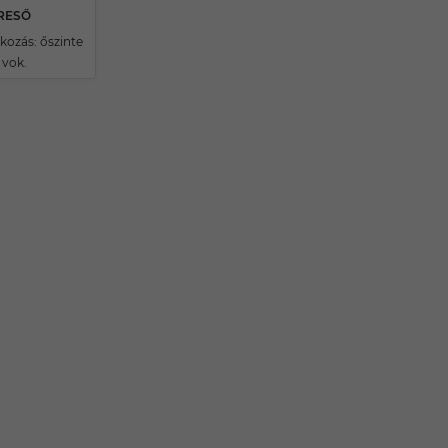
ERESŐ
ozás: őszinte
 vok.