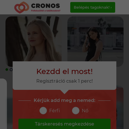
Belépés tagoknak! ›
Kezdd el most!
ONLINE
ONLINE
Regisztráció csak 1 perc!
Kérjük add meg a nemed:
Férfi
Nő
Társkeresés megkezdése