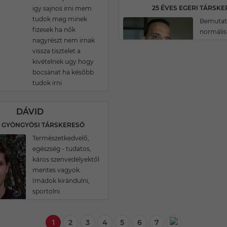
25 ÉVES EGERI TÁRSK
igy sajnos irni mem
tudok meg minek
Bemutatk
fizesek ha nők
normális
nagyrészt nem irnak
vissza tisztelet a
kivételnek ugy hogy
bocsánat ha később
tudok irni
DÁVID
S GYÖNGYÖSI TÁRSKERESŐ
Természetkedvelő,
egészség - tudatos,
káros szenvedélyektől
mentes vagyok.
Imádok kirándulni,
sportolni.
1
2
3
4
5
6
7