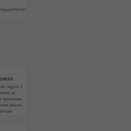
/Magyar/Roman
KERESŐ
éves vagyok. 1
teszem az
t. Kosarazok,
okat játszok
dőmben.