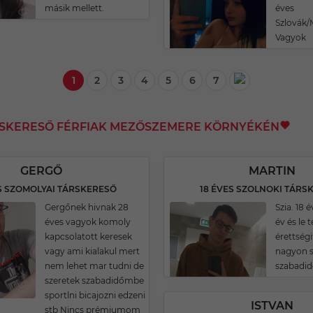
másik mellett.
éves
Szlovák
Vagyok
1
2
3
4
5
6
7
RSKERESŐ FÉRFIAK MEZŐSZEMERE KÖRNYÉKÉN
GERGŐ
MARTIN
S SZOMOLYAI TÁRSKERESŐ
18 ÉVES SZOLNOKI TÁRS
Gergőnek hivnak 28
Szia. 18 
éves vagyok komoly
év és le 
kapcsolatott keresek
érettségi
vagy ami kialakul mert
nagyon s
nem lehet mar tudni de
szabadi
szeretek szabadidőmbe
sportlni bicajozni edzeni
ISTVAN
stb Nincs prémiumom