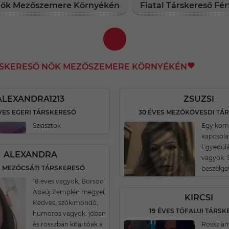
 Nők Mezőszemere Környékén
Fiatal Társkereső F
ÁRSKERESŐ NŐK MEZŐSZEMERE KÖRNYÉKÉN
ALEXANDRA1213
ZSUZSI
VES EGERI TÁRSKERESŐ
30 ÉVES MEZŐKÖVESDI TÁ
Sziasztok
Egy kom
kapcsola
Egyedülá
ALEXANDRA
vagyok. 
S MEZŐCSÁTI TÁRSKERESŐ
beszèlget
18 èves vagyok, Borsod
Abaúj Zemplén megyei,
KIRCSI
Kedves, szókimondó,
19 ÉVES TÓFALUI TÁRS
humoros vagyok. jóban
ès rosszban kitartóak a
Rosszlan