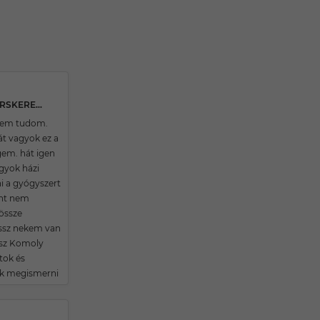
36 ÉVES ÚJLŐRINCFALVAI TÁRSKERESŐ
nem tudom.
át vagyok ez a
em. hát igen
gyok házi
i a gyógyszert
nt nem
össze
ssz nekem van
ász Komoly
tok és
ek megismerni