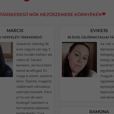
I TÁRSKERESŐ NŐK MEZŐSZEMERE KÖRNYÉKÉN
MARCSI
EVIKE35
S VERPELÉTI TÁRSKERESŐ
Sziasztok! Jelenleg 36
Aa. hát 
éves vagyok van egy 5
elpresszi
éves tündéri kisfiam aki
betegség
velem él. Társam
beteg va
keresem, aki kívül belül
kezdhetn
szeret és elfogad. És
egyébké
maga is szeret, szeretve
megyek 
lenni. Őszinte, megértő,
egybeke
védelmező céltudatos
epressij
személyt keresek. Pénz
kapcsola
jó ha van de nem
szerekn
boldogít! Szeretem a
természetet állatokat,
RAMONA
kertészkedni. Túra,