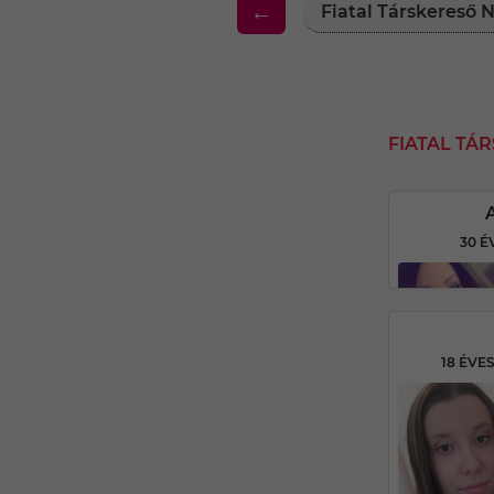
←
Fiatal Társkereső
FIATAL T
30 É
18 ÉVE