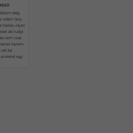
ERESŐ
lakom elég
és vidám lány
s házias ,olyan
resek aki tudja
 és nem csak
 keres hanem
 aki be
az eletet egy
.