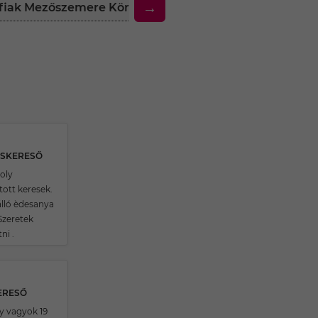
→
érfiak Mezőszemere Környékén
30 Feletti Társker
RSKERESŐ
oly
tott keresek.
lló èdesanya
Szeretek
ni .
KERESŐ
y vagyok 19