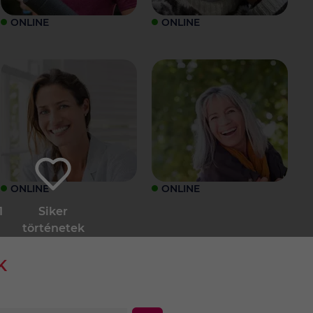
ONLINE
ONLINE
ONLINE
ONLINE
1
Siker
történetek
K