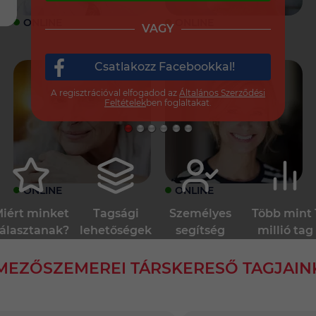
ONLINE
ONLINE
VAGY
Csatlakozz Facebookkal!
A regisztrációval elfogadod az
Általános Szerződési
Feltételek
ben foglaltakat.
ONLINE
ONLINE
iért minket
Tagsági
Személyes
Több mint 
álasztanak?
lehetőségek
segítség
millió tag
MEZŐSZEMEREI TÁRSKERESŐ TAGJAIN