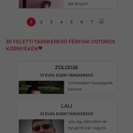
két lányom
1
2
3
4
5
6
7
30 FELETTI TÁRSKERESŐ FÉRFIAK OSTOROS
KÖRNYÉKÉN
ZOLI2026
37 ÉVES EGERI TÁRSKERESŐ
Ismerkedem beszélgetek
bárkivel
LALI
33 ÉVES EGERI TÁRSKERESŐ
szia ,egy életvidám de
nyugodt srác vagyok .