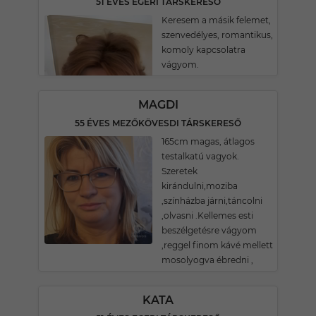
51 ÉVES EGERI TÁRSKERESŐ
Keresem a másik felemet,
szenvedélyes, romantikus,
komoly kapcsolatra
vágyom.
MAGDI
55 ÉVES MEZŐKÖVESDI TÁRSKERESŐ
165cm magas, átlagos
testalkatú vagyok.
Szeretek
kirándulni,moziba
,színházba járni,táncolni
,olvasni .Kellemes esti
beszélgetésre vágyom
,reggel finom kávé mellett
mosolyogva ébredni ,
KATA