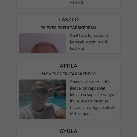
valakit!
LÁSZLÓ
70 ÉVES EGERI TÁRSKERESŐ
Szia! Laza kapcsolatot
keresek. Aztán majd
kialakul.
ATTILA
61 ÉVES EGERI TÁRSKERESŐ
Sziasztok! Ismerkedés
illetve párkapcsolat
létesítési kapcsán vagyok
itt. 56 éves aktívan és
fiatalosan dolgozó elvált
férfi vagyok.
GYULA