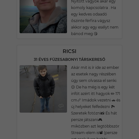
Nyitott vagyok akár egy
komoly kapcsolatra . Ha
egy kedves odaadó
őszinte férfira vágysz
akkor agy egy esélyt nem
bánod meg 😘
RICSI
31 ÉVES FÜZESABONYI TÁRSKERESŐ
Akár mit is ír ide az ember
az esetek nagy részében
úgy sem olvassa el senki.
😕 De ha még is egy két
infót azért itt hagyok ✏️ 171
cm📏 Imádok vezetni 🚗 és
új helyeket felfedezni 🏞️
Szeretek fotózni📸 És hát
persze játszani🎮
miközben azt legtöbbször
Stream-elem is📽️ (persze