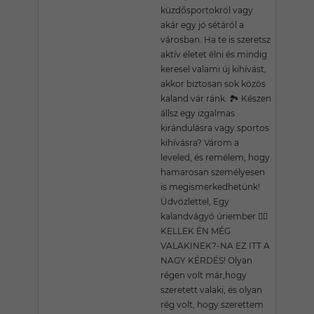
küzdősportokról vagy
akár egy jó sétáról a
városban. Ha te is szeretsz
aktív életet élni és mindig
keresel valami új kihívást,
akkor biztosan sok közös
kaland vár ránk. 🏞️ Készen
állsz egy izgalmas
kirándulásra vagy sportos
kihívásra? Várom a
leveled, és remélem, hogy
hamarosan személyesen
is megismerkedhetünk!
Üdvözlettel, Egy
kalandvágyó úriember 🚴‍♂️
KELLEK ÉN MÉG
VALAKINEK?-NA EZ ITT A
NAGY KÉRDÉS! Olyan
régen volt már,hogy
szeretett valaki, és olyan
rég volt, hogy szerettem