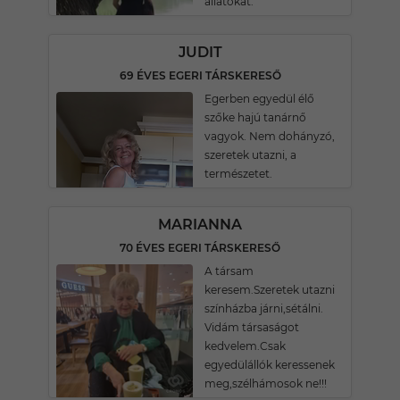
állatokat.
JUDIT
69 ÉVES EGERI TÁRSKERESŐ
Egerben egyedül élő
szőke hajú tanárnő
vagyok. Nem dohányzó,
szeretek utazni, a
természetet.
MARIANNA
70 ÉVES EGERI TÁRSKERESŐ
A társam
keresem.Szeretek utazni
színházba járni,sétálni.
Vidám társaságot
kedvelem.Csak
egyedülállók keressenek
meg,szélhámosok ne!!!