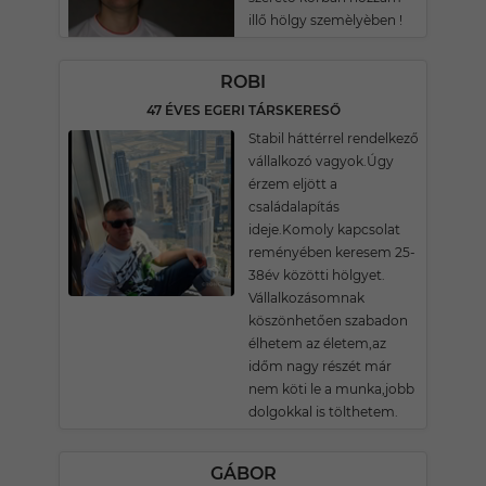
illő hölgy szemèlyèben !
ROBI
47 ÉVES EGERI TÁRSKERESŐ
Stabil háttérrel rendelkező
vállalkozó vagyok.Úgy
érzem eljött a
családalapítás
ideje.Komoly kapcsolat
reményében keresem 25-
38év közötti hölgyet.
Vállalkozásomnak
köszönhetően szabadon
élhetem az életem,az
időm nagy részét már
nem köti le a munka,jobb
dolgokkal is tölthetem.
GÁBOR