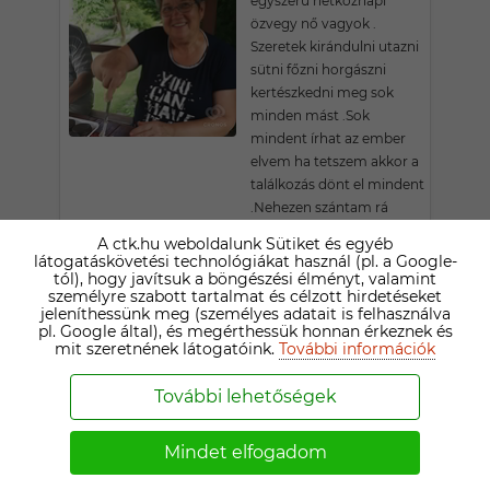
egyszerű hétköznapi
özvegy nő vagyok .
Szeretek kirándulni utazni
sütni főzni horgászni
kertészkedni meg sok
minden mást .Sok
mindent írhat az ember
elvem ha tetszem akkor a
találkozás dönt el mindent
.Nehezen szántam rá
magam hogy itt
A ctk.hu weboldalunk Sütiket és egyéb
ismerkedjem . De hol
látogatáskövetési technológiákat használ (pl. a Google-
ebben a korban ??Nehéz
tól), hogy javítsuk a böngészési élményt, valamint
személyre szabott tartalmat és célzott hirdetéseket
és rossz egyedül !! Várom
jeleníthessünk meg (személyes adatait is felhasználva
hogy jelentkezz !!! Komoly
pl. Google által), és megérthessük honnan érkeznek és
kapcsolat reményében .A
mit szeretnének látogatóink.
További információk
többit talán egy pár
levélváltás után . ÜDV .
További lehetőségek
Margó .
Mindet elfogadom
PIRÓKA