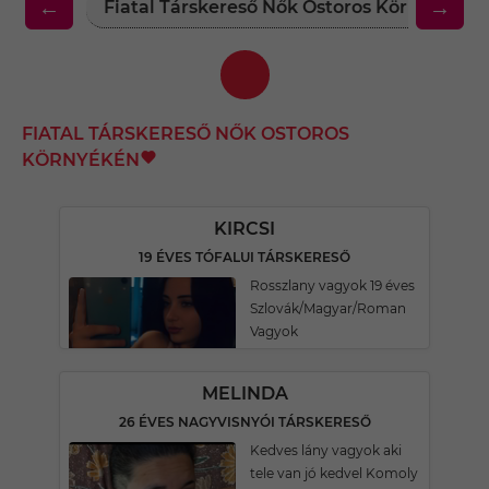
←
→
Fiatal Társkereső Nők Ostoros Környékén
FIATAL TÁRSKERESŐ NŐK OSTOROS
KÖRNYÉKÉN
KIRCSI
19 ÉVES TÓFALUI TÁRSKERESŐ
Rosszlany vagyok 19 éves
Szlovák/Magyar/Roman
Vagyok
MELINDA
26 ÉVES NAGYVISNYÓI TÁRSKERESŐ
Kedves lány vagyok aki
tele van jó kedvel Komoly