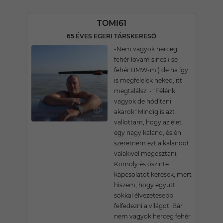
TOMI61
65 ÉVES EGERI TÁRSKERESŐ
-Nem vagyok herceg,
fehér lovam sincs ( se
fehér BMW-m ) de ha így
is megfelelek neked, itt
megtalálsz. - "Félénk
vagyok de hódítani
akarok" Mindig is azt
vallottam, hogy az élet
egy nagy kaland, és én
szeretném ezt a kalandot
valakivel megosztani.
Komoly és őszinte
kapcsolatot keresek, mert
hiszem, hogy együtt
sokkal élvezetesebb
felfedezni a világot. Bár
nem vagyok herceg fehér