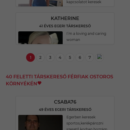
kapcsolatot keresek
KATHERINE
41 ÉVES EGERI TÁRSKERESŐ
I’m a loving and caring
woman
1
2
3
4
5
6
7
40 FELETTI TÁRSKERESŐ FÉRFIAK OSTOROS
KÖRNYÉKÉN
CSABA76
49 ÉVES EGERI TÁRSKERESŐ
Egerben keresek
sportos,kerèkpározni
szerető korban hozzám