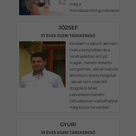
meg a
mondataimbol,gondolataimbol..!
JÓZSEF
57 ÉVES EGERI TÁRSKERESŐ
Keresem a párom aki nem
csak a konyhában és a
rendrakásban érzi jól
magát , hanem kreatitv
szorgalmas , akivel tudunk
létrehozni közös dolgokat
, akivel nem csak Női
dolgokról lehet
cseverészni hanem
céltudatosan valósíthatjuk
meg közös terveinket !
GYURI
55 ÉVES EGERI TÁRSKERESŐ