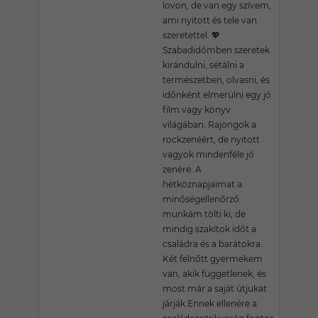
lovon, de van egy szívem,
ami nyitott és tele van
szeretettel. 💖
Szabadidőmben szeretek
kirándulni, sétálni a
természetben, olvasni, és
időnként elmerülni egy jó
film vagy könyv
világában. Rajongok a
rockzenéért, de nyitott
vagyok mindenféle jó
zenére. A
hétköznapjaimat a
minőségellenőrző
munkám tölti ki, de
mindig szakítok időt a
családra és a barátokra.
Két felnőtt gyermekem
van, akik függetlenek, és
most már a saját útjukat
járják.Ennek ellenére a