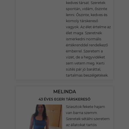
kedves társat. Szeretek
spontán, vidám, őszinte
lenni. Őszinte, kedves és
komoly társkereső
vagyok. Az élet értelme az
élet maga. Szeretnék
ismerkedni normális
értékrenddel rendelkező
emberrel. Szeretem a
vizet, de a hegyvidéket
sem vetem meg. Kerti
sütés pár jó baráttal,
tartalmas beszélgetések.
MELINDA
43 ÉVES EGERI TÁRSKERESŐ
Sziasztok fekete hajam
van barna szemm.
Szeretek sétálni szeretem
az állatokat tartós