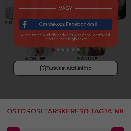
VAGY
ONLINE
ONLINE
ONLINE
ONLINE
Csatlakozz Facebookkal!
A regisztrációval elfogadod az
Általános Szerződési
Feltételek
ben foglaltakat.
ONLINE
ONLINE
Tartalom áttekintése
OSTOROSI TÁRSKERESŐ TAGJAINK