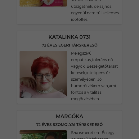
utazgatnék, de sajnos
egyedül nem túl kellemes
időtöltés.
KATALINKA 0731
72 ÉVES EGERI TÁRSKERESŐ
Melegszívű
empatikus,toleráns nő
vagyok .Beszélgetőtársat
keresek,intelligens úr
személyében. Jó
humorérzékem van,ami
fontos a vitalitás
megőrzésében.
MARGÓKA
72 ÉVES SZOMOLYAI TÁRSKERESŐ
Szia ismeretlen . Én egy