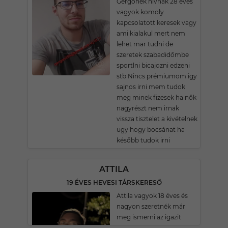
Gergőnek hivnak 28 éves
vagyok komoly
kapcsolatott keresek vagy
ami kialakul mert nem
lehet mar tudni de
szeretek szabadidőmbe
sportlni bicajozni edzeni
stb Nincs prémiumom igy
sajnos irni mem tudok
meg minek fizesek ha nők
nagyrészt nem irnak
vissza tisztelet a kivételnek
ugy hogy bocsánat ha
később tudok irni
ATTILA
19 ÉVES HEVESI TÁRSKERESŐ
Attila vagyok 18 éves és
nagyon szeretnék már
meg ismerni az igazit