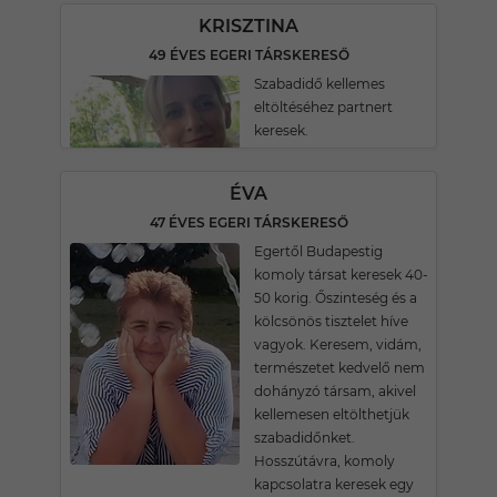
KRISZTINA
49 ÉVES EGERI TÁRSKERESŐ
Szabadidő kellemes
eltöltéséhez partnert
keresek.
ÉVA
47 ÉVES EGERI TÁRSKERESŐ
Egertől Budapestig
komoly társat keresek 40-
50 korig. Őszinteség és a
kölcsönös tisztelet híve
vagyok. Keresem, vidám,
természetet kedvelő nem
dohányzó társam, akivel
kellemesen eltölthetjük
szabadidőnket.
Hosszútávra, komoly
kapcsolatra keresek egy