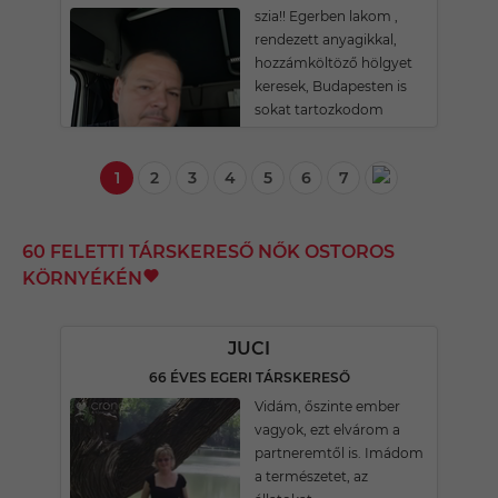
szia!! Egerben lakom ,
rendezett anyagikkal,
hozzámköltöző hölgyet
keresek, Budapesten is
sokat tartozkodom
1
2
3
4
5
6
7
60 FELETTI TÁRSKERESŐ NŐK OSTOROS
KÖRNYÉKÉN
JUCI
66 ÉVES EGERI TÁRSKERESŐ
Vidám, őszinte ember
vagyok, ezt elvárom a
partneremtől is. Imádom
a természetet, az