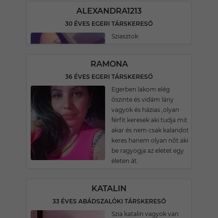
ALEXANDRA1213
30 ÉVES EGERI TÁRSKERESŐ
Sziasztok
RAMONA
36 ÉVES EGERI TÁRSKERESŐ
Egerben lakom elég
őszinte és vidám lány
vagyok és házias ,olyan
férfit keresek aki tudja mit
akar és nem csak kalandot
keres hanem olyan nőt aki
be ragyogja az eletet egy
életen át.
KATALIN
33 ÉVES ABÁDSZALÓKI TÁRSKERESŐ
Szia katalin vagyok van