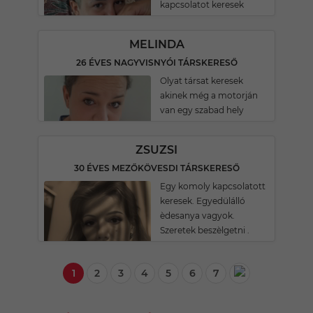
kapcsolatot keresek
MELINDA
26 ÉVES NAGYVISNYÓI TÁRSKERESŐ
Olyat társat keresek
akinek még a motorján
van egy szabad hely
ZSUZSI
30 ÉVES MEZŐKÖVESDI TÁRSKERESŐ
Egy komoly kapcsolatott
keresek. Egyedülálló
èdesanya vagyok.
Szeretek beszèlgetni .
1
2
3
4
5
6
7