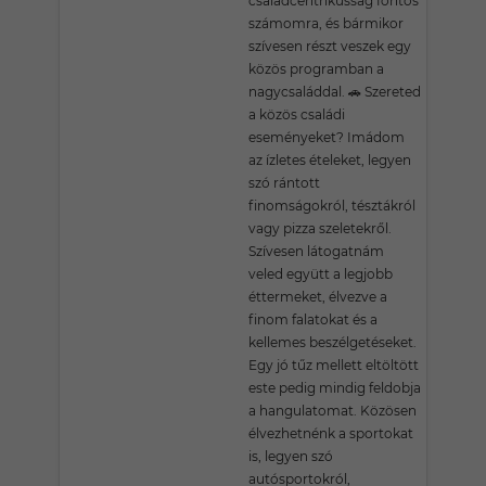
családcentrikusság fontos
számomra, és bármikor
szívesen részt veszek egy
közös programban a
nagycsaláddal. 🚗 Szereted
a közös családi
eseményeket? Imádom
az ízletes ételeket, legyen
szó rántott
finomságokról, tésztákról
vagy pizza szeletekről.
Szívesen látogatnám
veled együtt a legjobb
éttermeket, élvezve a
finom falatokat és a
kellemes beszélgetéseket.
Egy jó tűz mellett eltöltött
este pedig mindig feldobja
a hangulatomat. Közösen
élvezhetnénk a sportokat
is, legyen szó
autósportokról,