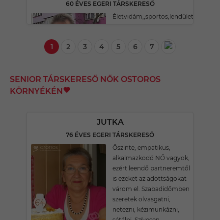
60 ÉVES EGERI TÁRSKERESŐ
Életvidám,,sportos,lendületes,humo
1
2
3
4
5
6
7
SENIOR TÁRSKERESŐ NŐK OSTOROS
KÖRNYÉKÉN
JUTKA
76 ÉVES EGERI TÁRSKERESŐ
Őszinte, empatikus,
alkalmazkodó NŐ vagyok,
ezért leendő partneremtől
is ezeket az adottságokat
várom el. Szabadidőmben
szeretek olvasgatni,
netezni, kézimunkázni,
sétálni. Szívesen