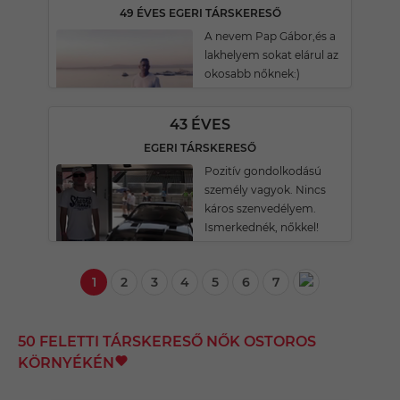
49 ÉVES EGERI TÁRSKERESŐ
A nevem Pap Gábor,és a
lakhelyem sokat elárul az
okosabb nőknek:)
43 ÉVES
EGERI TÁRSKERESŐ
Pozitív gondolkodású
személy vagyok. Nincs
káros szenvedélyem.
Ismerkednék, nőkkel!
1
2
3
4
5
6
7
50 FELETTI TÁRSKERESŐ NŐK OSTOROS
KÖRNYÉKÉN