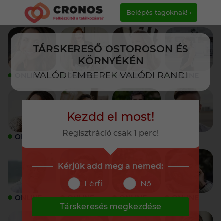
Belépés tagoknak! ›
TÁRSKERESŐ OSTOROSON ÉS
KÖRNYÉKÉN
VALÓDI EMBEREK VALÓDI RANDI
ONLINE
ONLINE
ONLINE
ONLINE
Kezdd el most!
Regisztráció csak 1 perc!
ONLINE
ONLINE
ONLINE
ONLINE
Kérjük add meg a nemed:
Férfi
Nő
ONLINE
ONLINE
ONLINE
ONLINE
Társkeresés megkezdése