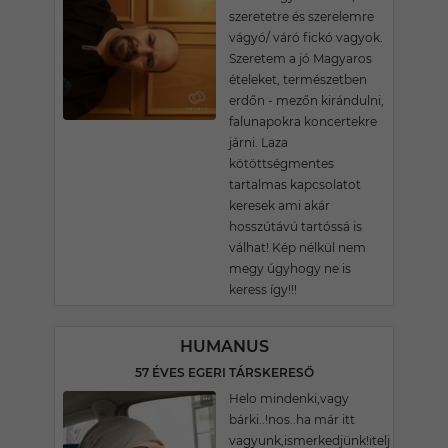
szeretetre és szerelemre
vágyó/ váró fickó vagyok.
Szeretem a jó Magyaros
ételeket, természetben
erdőn - mezőn kirándulni,
falunapokra koncertekre
járni. Laza
kötöttségmentes
tartalmas kapcsolatot
keresek ami akár
hosszútávú tartóssá is
válhat! Kép nélkül nem
megy úgyhogy ne is
keress így!!!
HUMANUS
57 ÉVES EGERI TÁRSKERESŐ
Helo mindenki,vagy
bárki..!nos..ha már itt
vagyunk,ismerkedjünk!itelj