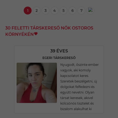
1
2
3
4
5
6
7
30 FELETTI TÁRSKERESŐ NŐK OSTOROS
KÖRNYÉKÉN
39 ÉVES
EGERI TÁRSKERESŐ
Nyugodt, őszinte ember
vagyok, aki komoly
kapcsolatot keres.
Szeretek beszélgetni, új
dolgokat felfedezni és
együtt nevetni. Olyan
társat keresek, akivel
kölcsönös tisztelet és
bizalom alakulhat ki