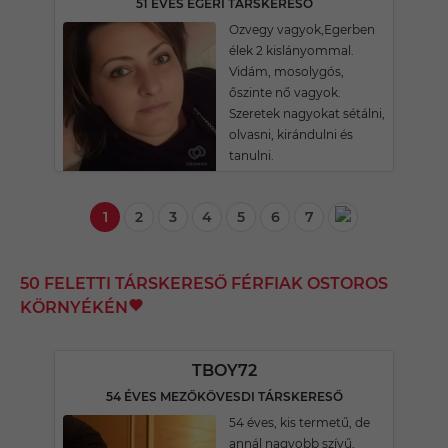
51 ÉVES EGERI TÁRSKERESŐ
Ozvegy vagyok,Egerben
élek 2 kislányommal.
Vidám, mosolygós,
őszinte nő vagyok.
Szeretek nagyokat sétálni,
olvasni, kirándulni és
tanulni.
1
2
3
4
5
6
7
50 FELETTI TÁRSKERESŐ FÉRFIAK OSTOROS
KÖRNYÉKÉN
TBOY72
54 ÉVES MEZŐKÖVESDI TÁRSKERESŐ
54 éves, kis termetű, de
annál nagyobb szívű,