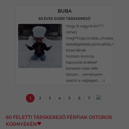
BUBA
65 ÉVES EGERI TÁRSKERESŐ
Hogy ki vagyok én???
Ismerj
meg!!!Yoga,túrázás,,olvasás,meditál
beszélgetések,spiritualitás,mind
közel állnak
hozzám.Komoly
kapcsolat érdekel!
Keresem testi-lelki
társam.....reményeim
szerint a véglegest....:-)
1
2
3
4
5
6
7
60 FELETTI TÁRSKERESŐ FÉRFIAK OSTOROS
KÖRNYÉKÉN