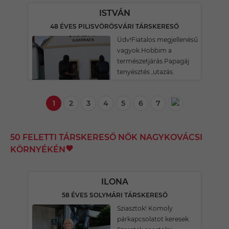
ISTVÁN
48 ÉVES PILISVÖRÖSVÁRI TÁRSKERESŐ
Üdv!Fiatalos megjellenésű
vagyok.Hobbim a
természetjárás.Papagáj
tenyésztés ,utazás.
1
2
3
4
5
6
7
50 FELETTI TÁRSKERESŐ NŐK NAGYKOVÁCSI
KÖRNYÉKÉN
ILONA
58 ÉVES SOLYMÁRI TÁRSKERESŐ
Sziasztok! Komoly
párkapcsolatot keresek.