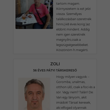
tartom magam.
Környezetem is ezt jelzi
vissza. Személyes
találkozásban szeretnék
hinni,(48 éves korig )az
eldönt mindent. Addig
nem igen szeretnék
megnyílni,csak a
legszügségesebbeket.
Köszönöm h.megérti.
ZOLI
56 ÉVES PÁTYI TÁRSKERESŐ
Hogy milyen vagyok: -
Goromba, unalmas,
otthon ülő, csak a foci és a
sör. Vagy nem? Talán! De:
Van egy lányom, akit
imádok! Társat keresek,
aki elfogad olyannak