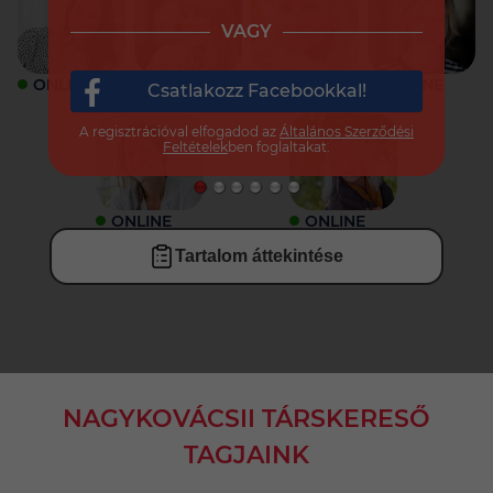
VAGY
ONLINE
ONLINE
ONLINE
ONLINE
Csatlakozz Facebookkal!
A regisztrációval elfogadod az
Általános Szerződési
Feltételek
ben foglaltakat.
ONLINE
ONLINE
Tartalom áttekintése
NAGYKOVÁCSII TÁRSKERESŐ
TAGJAINK