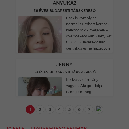
ANYUKA2
36 ÉVES BUDAPESTI TÁRSKERESŐ
Csak is komoly és
normális Embert keresek
kalandorok kíméljenek 4
gyermekem van 2 lány két
fiú 6.4.15.11evesek cslád
centrikus és ne hazugyon
JENNY
39 ÉVES BUDAPESTI TÁRSKERESŐ
Kedves vidám lány
vagyok. Aki gondolja
ismerjem meg
1
2
3
4
5
6
7
30 FELETTI TÁRSKERESŐ FÉRFIAK