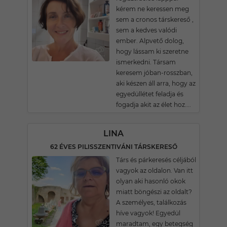
kérem ne keressen meg
sem a cronos társkereső ,
sem a kedves valódi
ember. Alpvető dolog,
hogy lássam ki szeretne
ismerkedni. Társam
keresem jóban-rosszban,
aki készen áll arra, hogy az
egyedüllétet feladja és
fogadja akit az élet hoz....
LINA
62 ÉVES PILISSZENTIVÁNI TÁRSKERESŐ
Társ és párkeresés céljából
vagyok az oldalon. Van itt
olyan aki hasonló okok
miatt böngészi az oldalt?
A személyes, találkozás
híve vagyok! Egyedül
maradtam, egy betegség