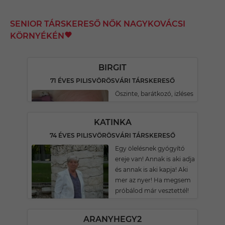
SENIOR TÁRSKERESŐ NŐK NAGYKOVÁCSI
KÖRNYÉKÉN
BIRGIT
71 ÉVES PILISVÖRÖSVÁRI TÁRSKERESŐ
Öszinte, barátkozó, izléses
KATINKA
74 ÉVES PILISVÖRÖSVÁRI TÁRSKERESŐ
Egy ölelésnek gyógyító
ereje van! Annak is aki adja
és annak is aki kapja! Aki
mer az nyer! Ha megsem
próbálod már vesztettél!
ARANYHEGY2