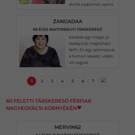
elvitte a páromat, sajnos.
ZANGADAA
68 ÉVES BIATORBÁGYI TÁRSKERESŐ
Keresek egy magas, jó
kedélyű és megbízható
férfit. Én egy optimista és
a humort szerető, vidám
nő vagyok.
1
2
3
4
5
6
7
60 FELETTI TÁRSKERESŐ FÉRFIAK
NAGYKOVÁCSI KÖRNYÉKÉN
MERVIN62