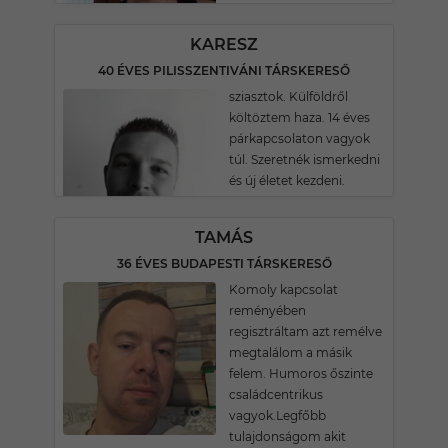
KARESZ
40 ÉVES PILISSZENTIVÁNI TÁRSKERESŐ
sziasztok. Külföldről
költöztem haza. 14 éves
párkapcsolaton vagyok
túl. Szeretnék ismerkedni
és új életet kezdeni.
TAMÁS
36 ÉVES BUDAPESTI TÁRSKERESŐ
Komoly kapcsolat
reményében
regisztráltam azt remélve
megtalálom a másik
felem. Humoros őszinte
családcentrikus
vagyok.Legfőbb
tulajdonságom akit