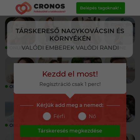
Belépés tagoknak! ›
TÁRSKERESŐ NAGYKOVÁCSIN ÉS
KÖRNYÉKÉN
VALÓDI EMBEREK VALÓDI RANDI
ONLINE
ONLINE
ONLINE
ONLINE
Kezdd el most!
Regisztráció csak 1 perc!
ONLINE
ONLINE
ONLINE
ONLINE
Kérjük add meg a nemed:
Férfi
Nő
ONLINE
ONLINE
ONLINE
ONLINE
Társkeresés megkezdése