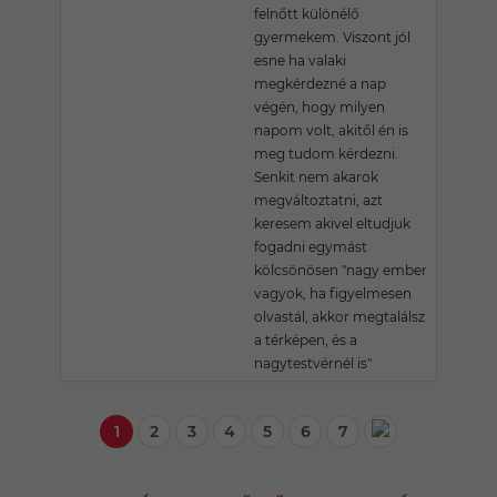
felnőtt különélő
gyermekem. Viszont jól
esne ha valaki
megkérdezné a nap
végén, hogy milyen
napom volt, akitől én is
meg tudom kérdezni.
Senkit nem akarok
megváltoztatni, azt
keresem akivel eltudjuk
fogadni egymást
kölcsönösen "nagy ember
vagyok, ha figyelmesen
olvastál, akkor megtalálsz
a térképen, és a
nagytestvérnél is"
1
2
3
4
5
6
7