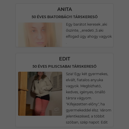
ANITA
50 ÉVES BIATORBÁGYI TÁRSKERESŐ
Egy barátot keresek ,aki
őszinte, ,,eredeti ,S aki
elfogad úgy ahogy vagyok
.
EDIT
50 ÉVES PILISCSABAI TÁRSKERESŐ
Szia! Egy két gyermekes,
elvált, fiatalos anyuka
vagyok. Megbízható,
kedves, igényes, önálló
társra vágyom.
"Kifejezetten előny", ha
gyermekeddel élsz. Várom
jelentkezésed, a többit
szóban, szép napot: Edit