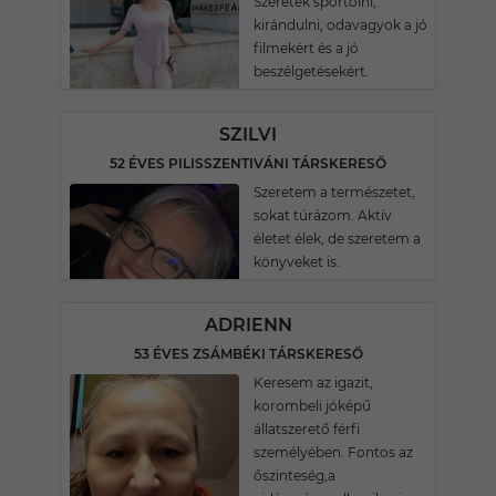
Szeretek sportolni,
kirándulni, odavagyok a jó
filmekért és a jó
beszélgetésekért.
SZILVI
52 ÉVES PILISSZENTIVÁNI TÁRSKERESŐ
Szeretem a természetet,
sokat túrázom. Aktív
életet élek, de szeretem a
könyveket is.
ADRIENN
53 ÉVES ZSÁMBÉKI TÁRSKERESŐ
Keresem az igazit,
korombeli jóképű
állatszerető férfi
személyében. Fontos az
őszinteség,a