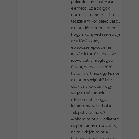
polcodra, ahol bármikor
elérhető! Ez a dolgok
normális menete..... Ha
tetszik amikor beleolvasol,
akkor idővel tudni fogod,
hogy a könyved szereplője
az a főhős vagy
epizódszereplő, de ha
igazán kitartó vagy akkor
idővel azt is megfogod
érteni, hogy ez a szőrős
fickó miért néz úgy ki, nos
akkor beszéljünk? Már
csak az a kérdés, hogy
vagy e már annyira
elkeseredett, hogy a
karácsonyi vásárból a
Télapót vidd haza?
Alakom mint a Gladiátoré,
és pont annyira követi is,
annak idején mint A
filmben, most pedig mint