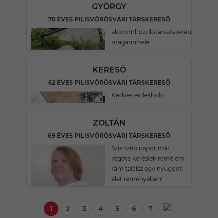
GYÖRGY
70 ÉVES PILISVÖRÖSVÁRI TÁRSKERESŐ
akoromhozzilötársatszeretnék
magammelé
KERESŐ
62 ÉVES PILISVÖRÖSVÁRI TÁRSKERESŐ
Kedves érdeklodo
ZOLTÁN
69 ÉVES PILISVÖRÖSVÁRI TÁRSKERESŐ
Szia szép napot már
régóta kereslek remélem
rám találsz egy nyugodt
élet reményében!
1
2
3
4
5
6
7