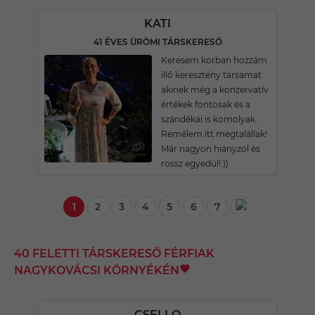
KATI
41 ÉVES ÜRÖMI TÁRSKERESŐ
Keresem korban hozzám
illő keresztény társamat
akinek még a konzervatív
értékek fontosak és a
szándékai is komolyak.
Remélem itt megtalállak!
Már nagyon hiányzol és
rossz egyedül!:))
1
2
3
4
5
6
7
40 FELETTI TÁRSKERESŐ FÉRFIAK
NAGYKOVÁCSI KÖRNYÉKÉN
CSELLO