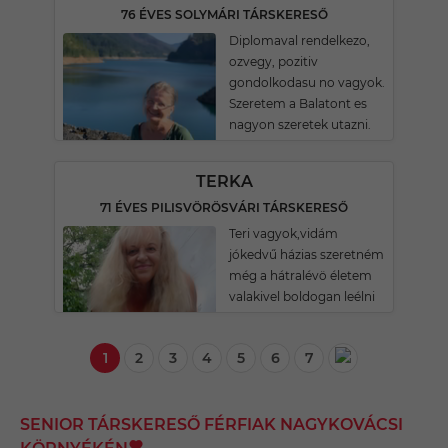
76 ÉVES SOLYMÁRI TÁRSKERESŐ
Diplomaval rendelkezo,
ozvegy, pozitiv
gondolkodasu no vagyok.
Szeretem a Balatont es
nagyon szeretek utazni.
TERKA
71 ÉVES PILISVÖRÖSVÁRI TÁRSKERESŐ
Teri vagyok,vidám
jókedvű házias szeretném
még a hátralévö életem
valakivel boldogan leélni
1
2
3
4
5
6
7
SENIOR TÁRSKERESŐ FÉRFIAK NAGYKOVÁCSI