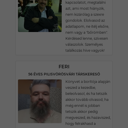
kapcsolatot, megtalálni
azt, ami most hiányzik,
nem kizárólag a szexre
gondolok. Elolvasod az
adatlapom, ne ítélj elsőre,
nem vagy a "bőrömben".
Kérdésed lenne, szívesen
válaszolok. Személyes
találkozás híve vagyok!
FERI
56 ÉVES PILISVÖRÖSVÁRI TÁRSKERESŐ
Könyvet a borítója alapján
veszed a kezedbe,
beleolvasol, és ha tetszik
akkor tovább olvasod, ha
még ennél is jobban
tetszik akkor pedig
megveszed, és hazaviszed,
hogy felrakhasd a