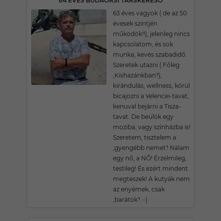
64 ÉVES BUDAÖRSI TÁRSKERESŐ
63 éves vagyok ( de az 50
évesek szintjén
működök!!), jelenleg nincs
kapcsolatom, és sok
munka, kevés szabadidő.
Szeretek utazni ( Főleg
,Kishazánkban'!),
kirándulás, wellness, körül
bicajozni a Velencei-tavat,
kenuval bejárni a Tisza-
tavat. De beülök egy
moziba, vagy színházba is!
Szeretem, tisztelem a
,gyengébb nemet'! Nálam
egy nő, a NŐ! Érzelmileg,
testileg! És ezért mindent
megteszek! A kutyák nem
az enyémek, csak
,barátok'! :-)