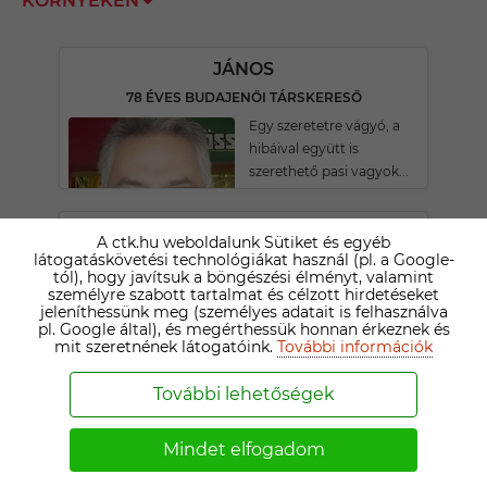
KÖRNYÉKÉN
JÁNOS
78 ÉVES BUDAJENŐI TÁRSKERESŐ
Egy szeretetre vágyó, a
hibáival együtt is
szerethető pasi vagyok...
GYÖRGY
A ctk.hu weboldalunk Sütiket és egyéb
látogatáskövetési technológiákat használ (pl. a Google-
70 ÉVES PILISVÖRÖSVÁRI TÁRSKERESŐ
tól), hogy javítsuk a böngészési élményt, valamint
akoromhozzilötársatszeretnék
személyre szabott tartalmat és célzott hirdetéseket
jeleníthessünk meg (személyes adatait is felhasználva
magammelé
pl. Google által), és megérthessük honnan érkeznek és
mit szeretnének látogatóink.
További információk
BÉLA
További lehetőségek
71 ÉVES PILISSZENTIVÁNI TÁRSKERESŐ
182 magas 93 kilós pasi
Mindet elfogadom
vagyok aki társat keres. A
többit majd személyesen!