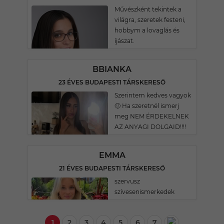
Művészként tekintek a
világra, szeretek festeni,
hobbym a lovaglás és
íjászat.
BBIANKA
23 ÉVES BUDAPESTI TÁRSKERESŐ
Szerintem kedves vagyok
🙂 Ha szeretnél ismerj
meg NEM ÉRDEKELNEK
AZ ANYAGI DOLGAID!!!!
EMMA
21 ÉVES BUDAPESTI TÁRSKERESŐ
szervusz
szívesenismerkedek
1
2
3
4
5
6
7