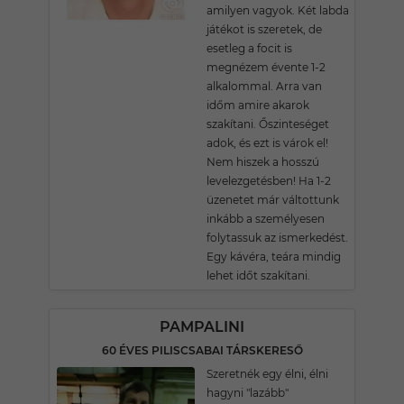
amilyen vagyok. Két labda
játékot is szeretek, de
esetleg a focit is
megnézem évente 1-2
alkalommal. Arra van
időm amire akarok
szakítani. Őszinteséget
adok, és ezt is várok el!
Nem hiszek a hosszú
levelezgetésben! Ha 1-2
üzenetet már váltottunk
inkább a személyesen
folytassuk az ismerkedést.
Egy kávéra, teára mindig
lehet időt szakítani.
PAMPALINI
60 ÉVES PILISCSABAI TÁRSKERESŐ
Szeretnék egy élni, élni
hagyni "lazább"