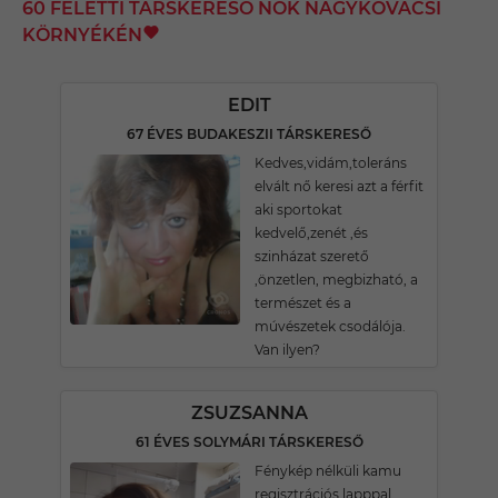
60 FELETTI TÁRSKERESŐ NŐK NAGYKOVÁCSI
KÖRNYÉKÉN
EDIT
67 ÉVES BUDAKESZII TÁRSKERESŐ
Kedves,vidám,toleráns
elvált nő keresi azt a férfit
aki sportokat
kedvelő,zenét ,és
szinházat szerető
,önzetlen, megbizható, a
természet és a
múvészetek csodálója.
Van ilyen?
ZSUZSANNA
61 ÉVES SOLYMÁRI TÁRSKERESŐ
Fénykép nélküli kamu
regisztrációs lapppal