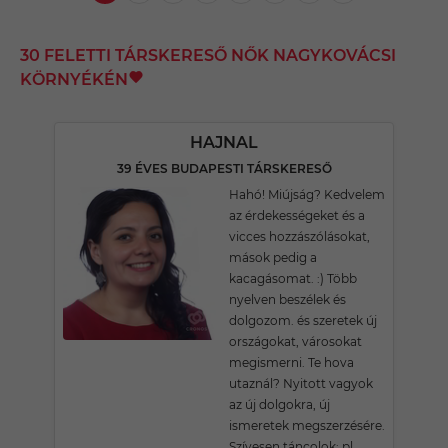
30 FELETTI TÁRSKERESŐ NŐK NAGYKOVÁCSI
KÖRNYÉKÉN
HAJNAL
39 ÉVES BUDAPESTI TÁRSKERESŐ
Hahó! Miújság? Kedvelem
az érdekességeket és a
vicces hozzászólásokat,
mások pedig a
kacagásomat. :) Több
nyelven beszélek és
dolgozom. és szeretek új
országokat, városokat
megismerni. Te hova
utaznál? Nyitott vagyok
az új dolgokra, új
ismeretek megszerzésére.
Szívesen táncolok: pl.