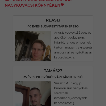
NAGYKOVÁCSI KÖRNYÉKÉN
REAS13
40 ÉVES BUDAPESTI TÁRSKERESŐ
András vagyok ,35 éves és
ápolóként dolgozom.
Kitartó, rendes embernek
tartom magam, aki szereti
amit csinál, és nyitott az új
kapcsolatokra.
TAMÁS27
35 ÉVES PILISVÖRÖSVÁRI TÁRSKERESŐ
Sziasztok! Én egy jó
humorú srác vagyok és
szeretnék
ismerkedni,komolyabb
kapcsolatot! :)