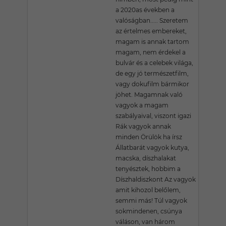
a 2020as években a
valóságban..... Szeretem
az értelmes embereket,
magam is annak tartom
magam, nem érdekel a
bulvár és a celebek világa,
de egy jó természetfilm,
vagy dokufilm bármikor
jöhet. Magamnak való
vagyok a magam
szabályaival, viszont igazi
Rák vagyok annak
minden Örülök ha írsz
Állatbarát vagyok kutya,
macska, díszhalakat
tenyésztek, hobbim a
Díszhaldiszkont Az vagyok
amit kihozol belőlem,
semmi más! Túl vagyok
sokmindenen, csúnya
váláson, van három