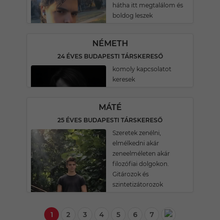
hátha itt megtalálom és
boldog leszek
NÉMETH
24 ÉVES BUDAPESTI TÁRSKERESŐ
komoly kapcsolatot
keresek
MÁTÉ
25 ÉVES BUDAPESTI TÁRSKERESŐ
Szeretek zenélni,
elmélkedni akár
zeneelméleten akár
filozófiai dolgokon.
Gitározok és
szintetizátorozok
1
2
3
4
5
6
7