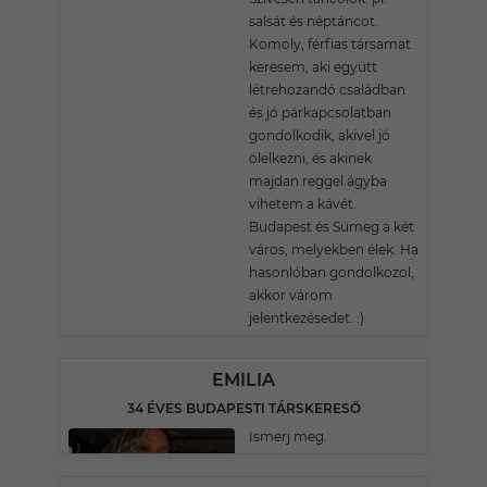
salsát és néptáncot.
Komoly, férfias társamat
keresem, aki együtt
létrehozandó családban
és jó párkapcsolatban
gondolkodik, akivel jó
ölelkezni, és akinek
majdan reggel ágyba
vihetem a kávét.
Budapest és Sümeg a két
város, melyekben élek. Ha
hasonlóban gondolkozol,
akkor várom
jelentkezésedet. :)
EMILIA
34 ÉVES BUDAPESTI TÁRSKERESŐ
Ismerj meg.