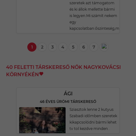
szeretek azt támogatom
és ki állok mellette bármi
is legyen.Mi számít nekem
egy
kapcsolatban:őszinteség,megbecsülés
1
2
3
4
5
6
7
40 FELETTI TÁRSKERESŐ NŐK NAGYKOVÁCSI
KÖRNYÉKÉN
ÁGI
46 ÉVES ÜRÖMI TÁRSKERESŐ
Sziasztok lenne 2 kutyus
Szabadi időmben szeretek
kikapcsolódni bármi lehet
tv tol kezdve minden .