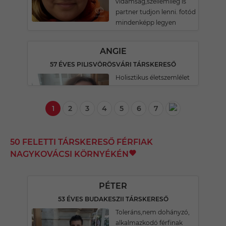
vidámság,szellemileg is
partner tudjon lenni. fotód
mindenképp legyen
ANGIE
57 ÉVES PILISVÖRÖSVÁRI TÁRSKERESŐ
Holisztikus életszemlélet
1
2
3
4
5
6
7
50 FELETTI TÁRSKERESŐ FÉRFIAK
NAGYKOVÁCSI KÖRNYÉKÉN
PÉTER
53 ÉVES BUDAKESZII TÁRSKERESŐ
Toleráns,nem dohányzó,
alkalmazkodó férfinak