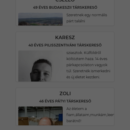
49 ÉVES BUDAKESZII TÁRSKERESŐ
Szeretnek egy normális
párt találni
KARESZ
40 ÉVES PILISSZENTIVÁNI TÁRSKERESŐ
sziasztok. Külföldről
költöztem haza. 14 éves
párkapcsolaton vagyok
túl. Szeretnék ismerkedni
és új életet kezdeni.
ZOLI
46 ÉVES PÁTYI TÁRSKERESŐ
Az èletem a
fiam,állataim,munkám,leendő
barátnő!