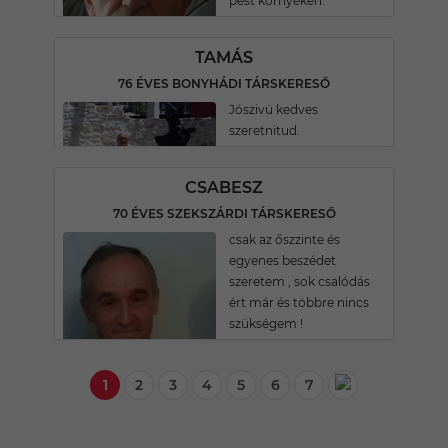
pest környékén.
TAMÁS
76 ÉVES BONYHÁDI TÁRSKERESŐ
Jószivü kedves
szeretnitud.
CSABESZ
70 ÉVES SZEKSZÁRDI TÁRSKERESŐ
csak az őszzinte és
egyenes beszédet
szeretem , sok csalódás
ért már és többre nincs
szükségem !
1
2
3
4
5
6
7