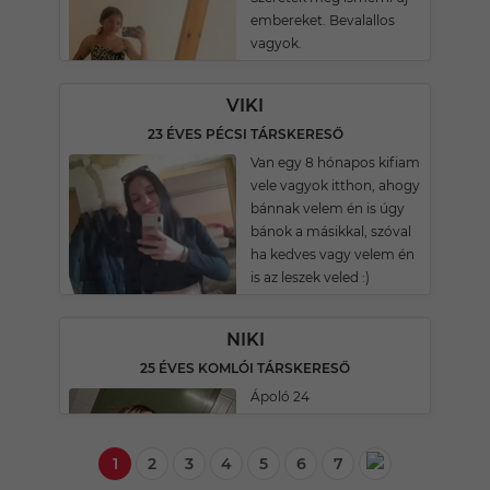
embereket. Bevalallos
vagyok.
VIKI
23 ÉVES PÉCSI TÁRSKERESŐ
Van egy 8 hónapos kifiam
vele vagyok itthon, ahogy
bánnak velem én is úgy
bánok a másikkal, szóval
ha kedves vagy velem én
is az leszek veled :)
NIKI
25 ÉVES KOMLÓI TÁRSKERESŐ
Ápoló 24
1
2
3
4
5
6
7