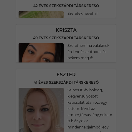
42 ÉVES SZEKSZÁRDI TÁRSKERESŐ
Szeretek nevetni!
KRISZTA
40 ÉVES SZEKSZÁRDI TÁRSKERESŐ
Szeretném ha valakinek
én lennék az ithona és
nekem meg ő!
ESZTER
41 ÉVES SZEKSZÁRDI TÁRSKERESŐ
Sajnos 18 év boldog,
kiegyensúlyozott
kapcsolat után özvegy
lettem. Mivel az
ember,társas lény,nekem
is hiányzik a
mindennapjaimból egy