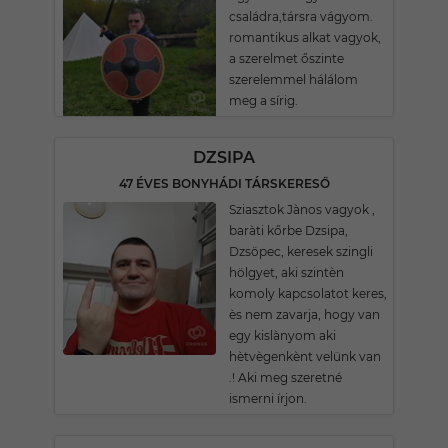
családra,társra vágyom.
romantikus alkat vagyok,
a szerelmet őszinte
szerelemmel hálálom
meg a sírig.
DZSIPA
47 ÉVES BONYHÁDI TÁRSKERESŐ
Sziasztok Jànos vagyok ,
baràti kőrbe Dzsipa,
Dzsöpec, keresek szingli
hölgyet, aki szintèn
komoly kapcsolatot keres,
ès nem zavarja, hogy van
egy kislànyom aki
hètvègenkènt velünk van
.! Aki meg szeretné
ismerni írjon.