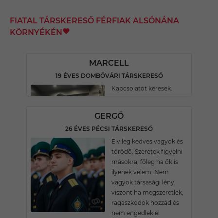
FIATAL TÁRSKERESŐ FÉRFIAK ALSÓNÁNA
KÖRNYÉKÉN
MARCELL
19 ÉVES DOMBÓVÁRI TÁRSKERESŐ
Kapcsolatot keresek.
GERGŐ
26 ÉVES PÉCSI TÁRSKERESŐ
Elvileg kedves vagyok és
törődő. Szeretek figyelni
másokra, főleg ha ők is
ilyenek velem. Nem
vagyok társasági lény,
viszont ha megszeretlek,
ragaszkodok hozzád és
nem engedlek el