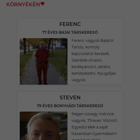
KÖRNYÉKÉN
FERENC
77 ÉVES BAJAI TÁRSKERESŐ
Ferenc vagyok Bajáról.
Tartós, komoly
kapcsolatot keresek.
Szeretek olvasni,
kerékpározni, sétálni,
kertészkedni. Nyugdíjas
vagyok.
STEVEN
79 ÉVES BONYHÁDI TÁRSKERESŐ
Régen özvegy mérnök
vagyok, 79 éves. Vízöntő.
Egyedül élek a saját
házamban Gyermekeim