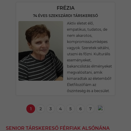
FRÉZIA
74 ÉVES SZEKSZÁRDI TÁRSKERESŐ
Aktív életet élő,
empatikus, tudatos, de
nem akarotos,
kompromisszumképes
vagyok. Szeretek sétálni,
utazni és főzni. Kulturális
eseményeket,
bakancslistás élményeket
megvalósítani, amik
kimaradtak az életemből!
Életfilozófiám az
őszinteség és a becsület.
1
2
3
4
5
6
7
SENIOR TÁRSKERESŐ FÉRFIAK ALSÓNÁNA