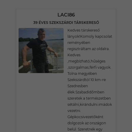
LACI86
39 ÉVES SZEKSZÁRDI TÁRSKERESŐ
Kedves társkereső
lányok!Komoly kapcsolat
reményében
regisztráltam az oldalra.
Kedves
,megbízható,hűséges
,szorgalmas,férfi vagyok.
Tolna megyében
Szekszárdtól 10 km-re
Szedresben
élek.Szabadidőmben
szeretek a természetben
sétálni,kirándulni.imádok
vezetni.
Gépkocsivezetőként
dolgozok az országon
belül. Szeretnék egy