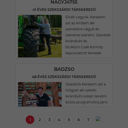
NAGYJ4755
41 ÉVES SZEKSZÁRDI TÁRSKERESŐ
Elvált vagyok. Keresem
azt az embert aki
szeretetre vágyik és
szeretne szeretni. Szeretek
kirándulni és
biciklizni.Csak komoly
kapcsolatott keresek.
BADZSO
48 ÉVES SZEKSZÁRDI TÁRSKERESŐ
Sziasztok keresem azt a
hölgyet aki szereti
kirándulni sokat nevetni
közös programokra járni
1
2
3
4
5
6
7