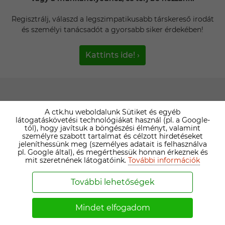
Regisztrálj, válaszd a legszimpatikusabb társkereső irodát
és személyi tanácsadót a gyorsabb siker érdekében!
Kattints ide! ›
TEMATIKUS TÁRSKERESŐK
A ctk.hu weboldalunk Sütiket és egyéb
látogatáskövetési technológiákat használ (pl. a Google-
tól), hogy javítsuk a böngészési élményt, valamint
Keresztény társkereső
személyre szabott tartalmat és célzott hirdetéseket
jeleníthessünk meg (személyes adatait is felhasználva
pl. Google által), és megérthessük honnan érkeznek és
Diplomás társkereső
mit szeretnének látogatóink.
További információk
Elvált társkereső
További lehetőségek
Mindet elfogadom