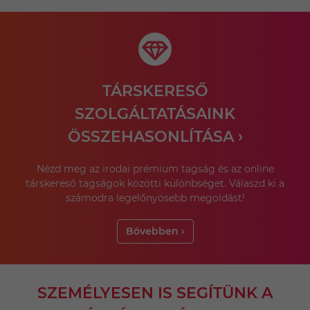
TÁRSKERESŐ
SZOLGÁLTATÁSAINK
ÖSSZEHASONLÍTÁSA ›
Nézd meg az irodai prémium tagság és az online
társkereső tagságok közötti különbséget. Válaszd ki a
számodra legelőnyösebb megoldást!
Bővebben ›
SZEMÉLYESEN IS SEGÍTÜNK A