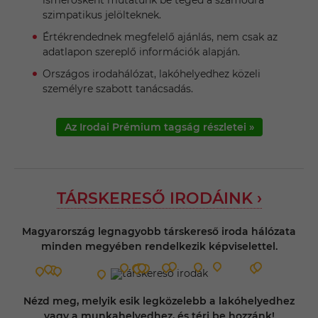
ismerősként mutatunk be téged a számodra
szimpatikus jelölteknek.
Értékrendednek megfelelő ajánlás, nem csak az
adatlapon szereplő információk alapján.
Országos irodahálózat, lakóhelyedhez közeli
személyre szabott tanácsadás.
Az Irodai Prémium tagság részletei »
TÁRSKERESŐ IRODÁINK ›
Magyarország legnagyobb társkereső iroda hálózata
minden megyében rendelkezik képviselettel.
Nézd meg, melyik esik legközelebb a lakóhelyedhez
vagy a munkahelyedhez, és térj be hozzánk!