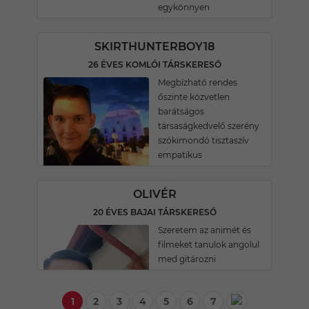
egykönnyen
SKIRTHUNTERBOY18
26 ÉVES KOMLÓI TÁRSKERESŐ
Megbízható rendes
őszinte közvetlen
barátságos
társaságkedvelő szerény
szókimondó tisztaszív
empatikus
OLIVÉR
20 ÉVES BAJAI TÁRSKERESŐ
Szeretem az animét és
filmeket tanulok angolul
med gitározni
1
2
3
4
5
6
7