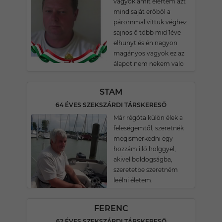
vagyok amit elértem azt
mind saját eröböl a
párommal vittük véghez
sajnos ő több mid 1éve
elhunyt és én nagyon
magányos vagyok ez az
álapot nem nekem valo
STAM
64 ÉVES SZEKSZÁRDI TÁRSKERESŐ
Már régóta külön élek a
feleségemtől, szeretnék
megismerkedni egy
hozzám illő hölggyel,
akivel boldogságba,
szeretetbe szeretném
leélni életem.
FERENC
62 ÉVES SZEKSZÁRDI TÁRSKERESŐ