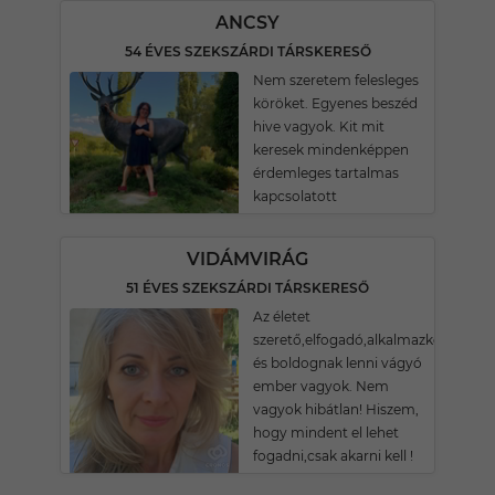
ANCSY
54 ÉVES SZEKSZÁRDI TÁRSKERESŐ
Nem szeretem felesleges
köröket. Egyenes beszéd
hive vagyok. Kit mit
keresek mindenképpen
érdemleges tartalmas
kapcsolatott
VIDÁMVIRÁG
51 ÉVES SZEKSZÁRDI TÁRSKERESŐ
Az életet
szerető,elfogadó,alkalmazkodó,nyito
és boldognak lenni vágyó
ember vagyok. Nem
vagyok hibátlan! Hiszem,
hogy mindent el lehet
fogadni,csak akarni kell !