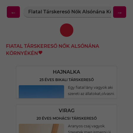
←
→
Fiatal Társkereső Nők Alsónána Környékén
FIATAL TÁRSKERESŐ NŐK ALSÓNÁNA
KÖRNYÉKÉN
HAJNALKA
25 ÉVES BIKALI TÁRSKERESŐ
Egy fiatal lány vagyok aki
szereti az állatokat,olvasni.
VIRAG
20 ÉVES MOHÁCSI TÁRSKERESŐ
Aranyos csaj vagyok.
Szeretek meg ismerni új