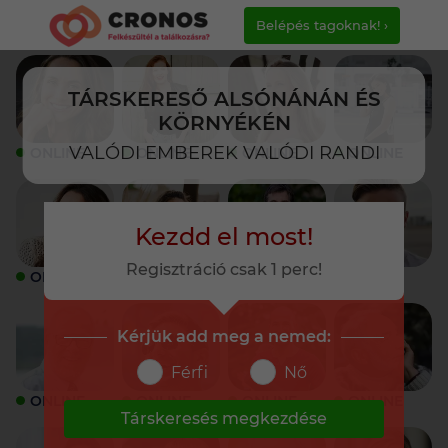
Belépés tagoknak! ›
TÁRSKERESŐ ALSÓNÁNÁN ÉS
KÖRNYÉKÉN
VALÓDI EMBEREK VALÓDI RANDI
ONLINE
ONLINE
ONLINE
ONLINE
Kezdd el most!
Regisztráció csak 1 perc!
ONLINE
ONLINE
ONLINE
ONLINE
Kérjük add meg a nemed:
Férfi
Nő
ONLINE
ONLINE
ONLINE
ONLINE
Társkeresés megkezdése