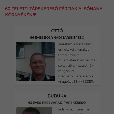
60 FELETTI TÁRSKERESŐ FÉRFIAK ALSÓNÁNA
KÖRNYÉKÉN
OTTÓ
66 ÉVES BONYHÁDI TÁRSKERESŐ
szeretem a történelmi
emlékeket ...várakat
templomokat
müemlékeket és bár már
sokat láttam szeretnék
még sokat
megnézni....szeretem a
virágokat ÉS AMI SZÉP...
BUBUKA
63 ÉVES PÉCSVÁRADI TÁRSKERESŐ
vidám őszinte ember